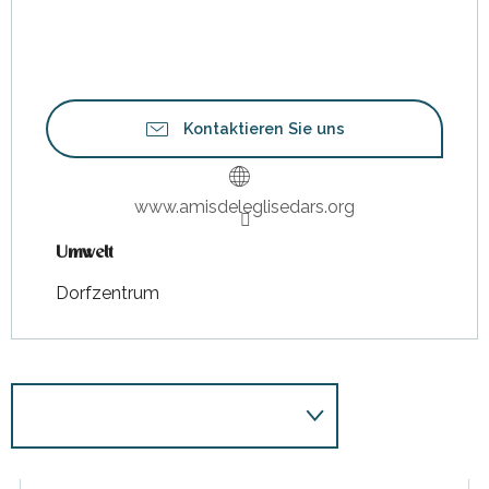
Kontaktieren Sie uns
www.amisdeleglisedars.org
Umwelt
Umwelt
Dorfzentrum