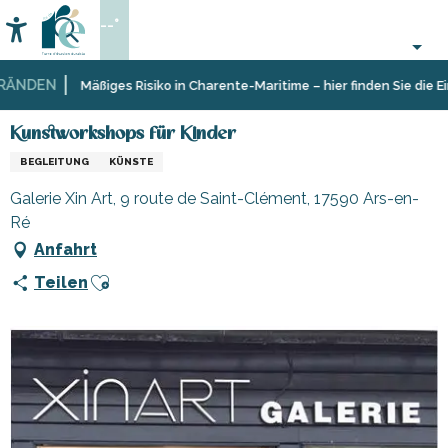
Aller
--°
au
Accessibilité
Suche
contenu
principal
NDEN
Startseite
Organisieren
Kunstworkshops für Kinder
Mäßiges Risiko in Charente-Maritime – hier finden Sie die Ein
–
Aktivitäten
Kunstworkshops für Kinder
und
BEGLEITUNG
KÜNSTE
Freizeit
Galerie Xin Art, 9 route de Saint-Clément, 17590 Ars-en-
Ré
Anfahrt
Ajouter aux favoris
Teilen