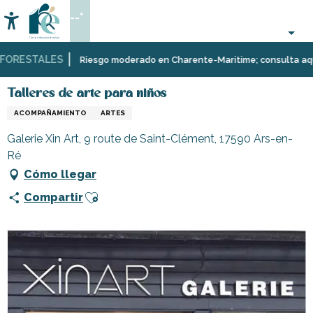
Aller
--°
au
Accessibilité
Buscar
contenu
principal
ORESTALES
Página Web
Organización
Talleres de arte para niños
Riesgo moderado en Charente-Maritime; consulta aquí las
–
Actividades
Talleres de arte para niños
y
ACOMPAÑAMIENTO
ARTES
Ocio
Galerie Xin Art, 9 route de Saint-Clément, 17590 Ars-en-
Ré
Cómo llegar
Ajouter aux favoris
Compartir