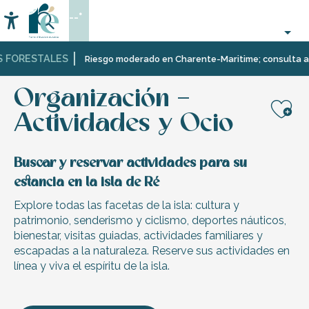
Aller
--°
au
Accessibilité
Buscar
contenu
principal
FORESTALES
Página Web
Organización – Actividades y Ocio
Riesgo moderado en Charente-Maritime; consulta aquí la
Organización –
Actividades y Ocio
Aj
Buscar y reservar actividades para su
estancia en la isla de Ré
Explore todas las facetas de la isla: cultura y
patrimonio, senderismo y ciclismo, deportes náuticos,
bienestar, visitas guiadas, actividades familiares y
escapadas a la naturaleza. Reserve sus actividades en
línea y viva el espíritu de la isla.