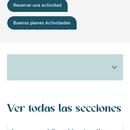
Reservar una actividad
Buenos planes Actividades
¡TODO!
Patrimonio
Ver todas las secciones
Visitas