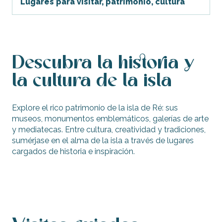
Lugares para visitar, patrimonio, cultura
Familia
Aprenda
Ocio, deporte, sensaciones
Descubra la historia y
Alquileres
la cultura de la isla
Bienestar
Explore el rico patrimonio de la isla de Ré: sus
Itinerarios
museos, monumentos emblemáticos, galerías de arte
y mediatecas. Entre cultura, creatividad y tradiciones,
Piscina y cine
sumérjase en el alma de la isla a través de lugares
cargados de historia e inspiración.
Eventos
Museos y monumentos