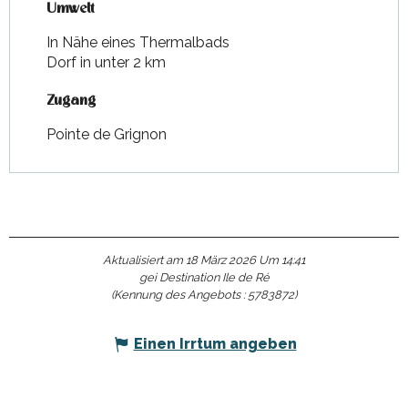
Umwelt
Umwelt
In Nähe eines Thermalbads
Dorf in unter 2 km
Zugang
Zugang
Pointe de Grignon
Aktualisiert am 18 März 2026 Um 14:41
gei Destination Ile de Ré
(Kennung des Angebots :
5783872
)
Einen Irrtum angeben