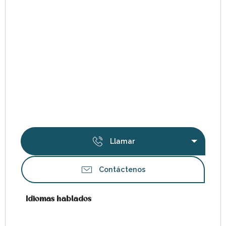
Llamar
Contáctenos
Idiomas hablados
Idiomas hablados