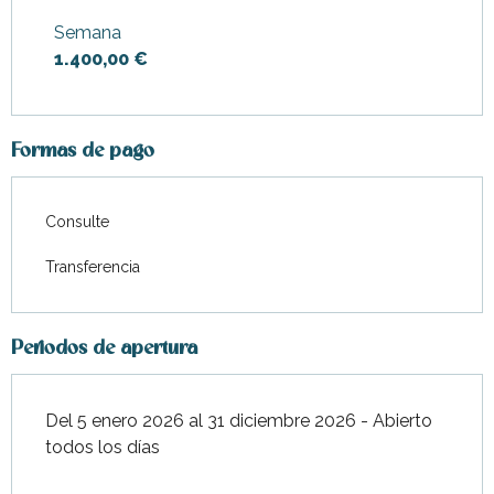
junio 2026
Semana
1.400,00 €
Desde
28 junio 2026
hasta
4
julio 2026
Desde
30 agosto
2026
hasta
26 septiembre
Formas de pago
2026
Desde
27 septiembre
2026
hasta
17 octubre 2026
Consulte
Desde
18 octubre
Transferencia
2026
hasta
31 octubre 2026
Desde
1 noviembre
2026
hasta
19 diciembre 2026
Periodos de apertura
Desde
20 diciembre
2026
hasta
2 enero 2027
Del 5 enero 2026 al 31 diciembre 2026 - Abierto
todos los días