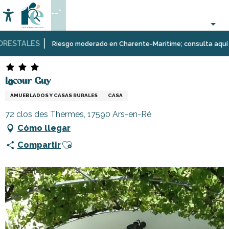
Aller
--°
au
Accessibilité
Buscar
contenu
principal
ESTALES
Página Web
Estancia
Alojamiento
Alquileres
Lacour Guy
Riesgo moderado en Charente-Maritime; consulta aquí las r
de
vacaciones
Lacour Guy
AMUEBLADOS Y CASAS RURALES
CASA
72 clos des Thermes, 17590 Ars-en-Ré
Cómo llegar
Ajouter aux favoris
Compartir