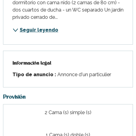
dormitorio con cama nido (2 camas de 80 cm) - 
dos cuartos de ducha - un WC separado Un jardín 
privado cerrado de...
Seguir leyendo
Información legal
Información legal
Tipo de anuncio :
Annonce d'un particulier
Provisión
2 Cama (s) simple (s)
1 Cama (s) doble (s)