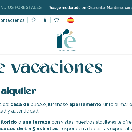
IOS FORESTALES
Riesgo moderado en Charente-Maritime; consulta a
ontáctenos
Accessibilité
Voir les favoris
de vacaciones
e vacaciones
 alquiler
dida:
casa de
pueblo, luminoso
apartamento
junto al mar o
d y autenticidad.
 florido
o
una terraza
con vistas, nuestros alquileres le o
icados de 1 a 5 estrellas
, responden a todas las expectat