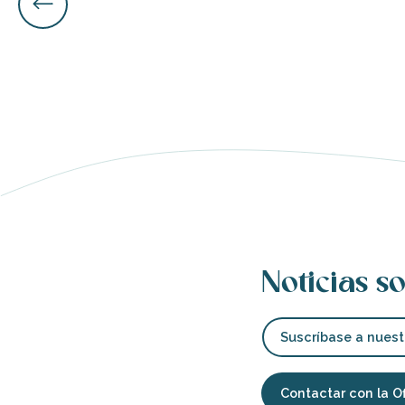
nas
 Ré:
ento
Noticias so
Suscríbase a nuest
Contactar con la O