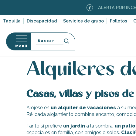
Aller
ALERTA POR INCEND
au
contenu
Taquilla
Discapacidad
Servicios de grupo
Folletos
C
principal
Buscar
Menú
Página Web
Estancia
Alojamiento
Alquileres 
so
Alquileres d
Casas, villas y pisos de
-en-Ré
Bois-Plage-en-
Alójese en
un alquiler de vacaciones
a su me
Ré, cada alojamiento combina encanto, comodida
nt-Clément-
leines
Tanto si prefiere
un jardín
a la sombra,
un patio
Couarde-sur-
especiales en familia, con amigos o solos.
Clasif