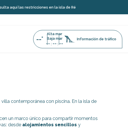
quí las restricciones en la isla de Ré
Alta mar
--°
Baja mar
Información de tráfico
--
--
--
:
:
 villa contemporánea con piscina. En la isla de
frecen un marco único para compartir momentos
ivas: desde
alojamientos sencillos
y