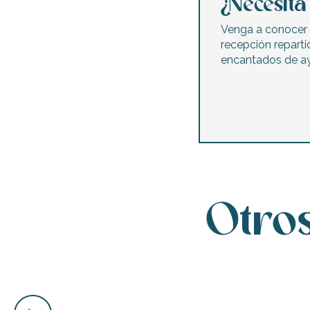
¿Necesit
Venga a conocer 
recepción reparti
encantados de ay
Otros
ble