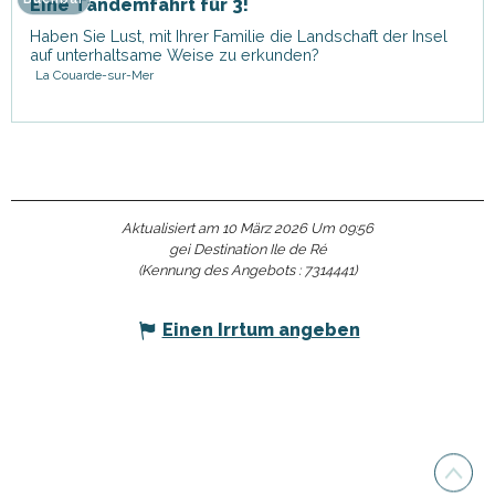
Eine Tandemfahrt für 3!
Haben Sie Lust, mit Ihrer Familie die Landschaft der Insel
auf unterhaltsame Weise zu erkunden?
La Couarde-sur-Mer
Aktualisiert am 10 März 2026 Um 09:56
gei Destination Ile de Ré
(Kennung des Angebots :
7314441
)
Einen Irrtum angeben