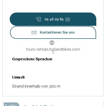
05 46 29 83
▒▒
Kontaktieren Sie uns
tours-rentals.hollandbikes.com
Gesprochene Sprachen
Gesprochene Sprachen
Umwelt
Umwelt
Strand innerhalb von 300 m
Buchbar