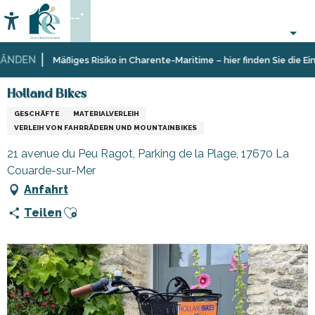
Aller
--°
au
Accessibilité
Suche
contenu
principal
DEN
Startseite
Sich
Geschäfte
Holland Bikes
Mäßiges Risiko in Charente-Maritime – hier finden Sie die Einsc
informieren
und
Shopping
Holland Bikes
GESCHÄFTE
MATERIALVERLEIH
VERLEIH VON FAHRRÄDERN UND MOUNTAINBIKES
21 avenue du Peu Ragot, Parking de la Plage, 17670 La
Couarde-sur-Mer
Anfahrt
Ajouter aux favoris
Teilen