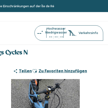
nkungen auf der Île de Ré
Hochwasser
--°
Niedrigwasser
Verkehrsinfo
--
--
--
:
:
en wird, von Les Cycles N
es Cycles N
Ajouter aux favoris
Teilen
Zu Favoriten hinzufügen