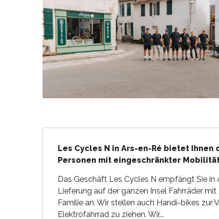
en
nte-Marie-de-Ré
und
Beschreibung
Les Cycles N in Ars-en-Ré bietet Ihnen d
Personen mit eingeschränkter Mobilität
Das Geschäft Les Cycles N empfängt Sie in A
Lieferung auf der ganzen Insel Fahrräder mit
Familie an. Wir stellen auch Handi-bikes zur 
Elektrofahrrad zu ziehen. Wir...