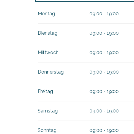
vom
1 Januar 2026
bis zum
6 Februar 20
Montag
09:00 - 19:00
vom
7 Februar 2026
bis zum
22 Februar 2
Dienstag
09:00 - 19:00
vom
23 Februar 2026
bis zum
31 März 20
Mittwoch
09:00 - 19:00
vom
1 April 2026
bis zum
31 Mai 2026
Donnerstag
09:00 - 19:00
vom
1 September 2026
bis zum
25 Oktob
Freitag
09:00 - 19:00
vom
26 Oktober 2026
bis zum
31 Dezemb
tiges
l
Samstag
09:00 - 19:00
Sonntag
09:00 - 19:00