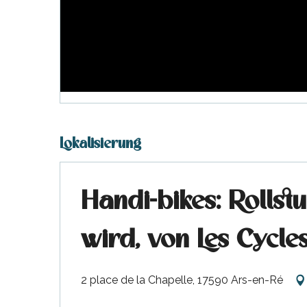
Lokalisierung
e
e
Handi-bikes: Rollst
tze
tz
wird, von Les Cycle
ches
2 place de la Chapelle, 17590 Ars-en-Ré
es