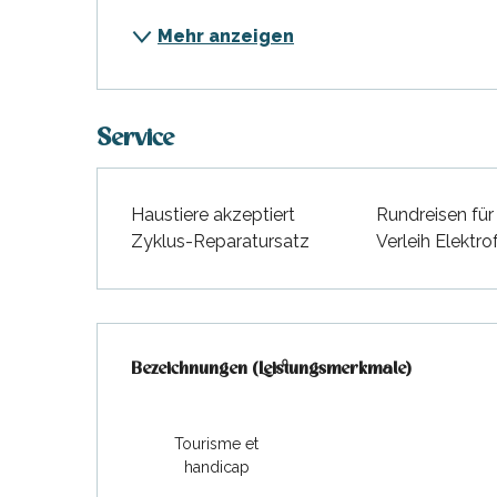
Mehr anzeigen
Service
Haustiere akzeptiert
Rundreisen für
Zyklus-Reparatursatz
Verleih Elektro
Leistungensmöglichkeit
Bezeichnungen (Leistungsmerkmale)
Bezeichnungen (Leistungsmerkmale)
Tourisme et
handicap