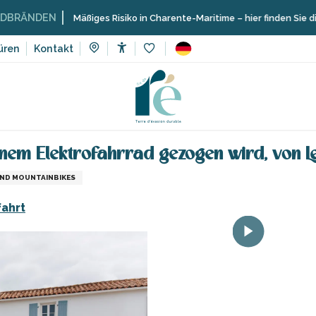
N
Mäßiges Risiko in Charente-Maritime – hier finden Sie die Einschrä
üren
Kontakt
Accessibilité
Voir les favoris
ing
Handi-bikes: Rollstuhl, der von einem Elektrofahrrad gezog
einem Elektrofahrrad gezogen wird, von L
UND MOUNTAINBIKES
ahrt