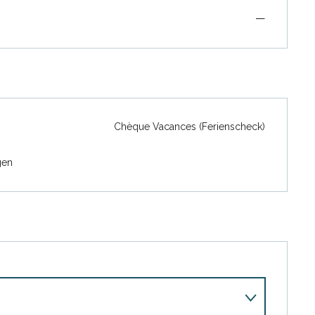
—
Chèque Vacances (Ferienscheck)
gen