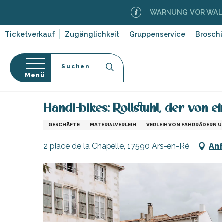
Aller
WARNUNG VOR WALDBRÄNDE
au
contenu
Ticketverkauf
Zugänglichkeit
Gruppenservice
Brosch
principal
Suche
Menü
Startseite
Sich informieren
Geschäfte und Shopp
-en-Ré
Bois-Plage-en-
nen
Handi-bikes: Rollstuhl, der von 
nt-Clément-
GESCHÄFTE
MATERIALVERLEIH
VERLEIH VON FAHRRÄDERN 
orf-
leines
2 place de la Chapelle, 17590 Ars-en-Ré
Anf
Couarde-sur-
ruf
Flotte
dwege
 Portes-en-Ré
ten,
x
,
entation
e
edoux-Plage
nt-Martin-de-Ré
 auf die