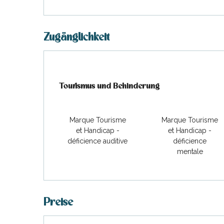
hrlichen
Zugänglichkeit
Tourismus und Behinderung
Tourismus und Behinderung
Marque Tourisme
Marque Tourisme
et Handicap -
et Handicap -
déficience auditive
déficience
mentale
Preise