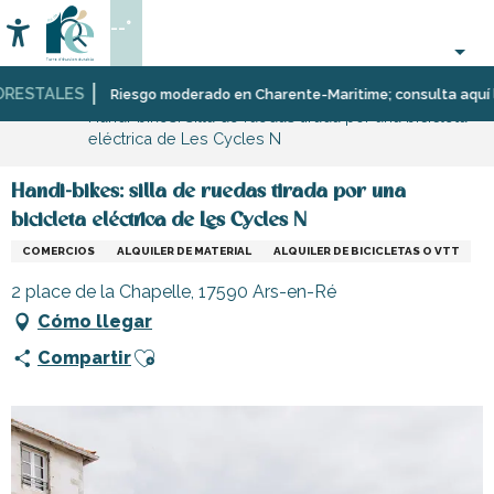
Aller
--°
au
Accessibilité
Buscar
contenu
principal
STALES
Página Web
Infórmese
Tiendas
Riesgo moderado en Charente-Maritime; consulta aquí las re
Handi-bikes: silla de ruedas tirada por una bicicleta
y
eléctrica de Les Cycles N
comercios
Handi-bikes: silla de ruedas tirada por una
bicicleta eléctrica de Les Cycles N
COMERCIOS
ALQUILER DE MATERIAL
ALQUILER DE BICICLETAS O VTT
2 place de la Chapelle, 17590 Ars-en-Ré
Cómo llegar
Ajouter aux favoris
Compartir