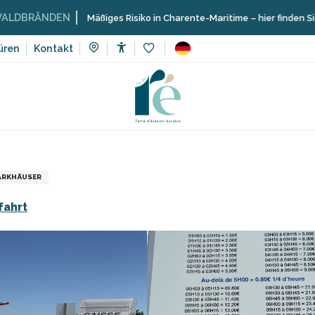
ÄNDEN
Mäßiges Risiko in Charente-Maritime – hier finden Sie die Ei
üren
Kontakt
Accessibilité
Voir les favoris
ing
Geschäfte und Handwerker
Parkplatz Vauban
ARKHÄUSER
fahrt