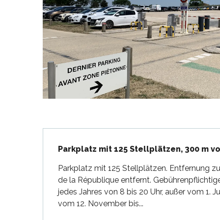
en
nte-Marie-de-Ré
und
Beschreibung
Parkplatz mit 125 Stellplätzen, 300 m 
Parkplatz mit 125 Stellplätzen. Entfernung 
de la République entfernt. Gebührenpflichti
jedes Jahres von 8 bis 20 Uhr, außer vom 1. Ju
vom 12. November bis...