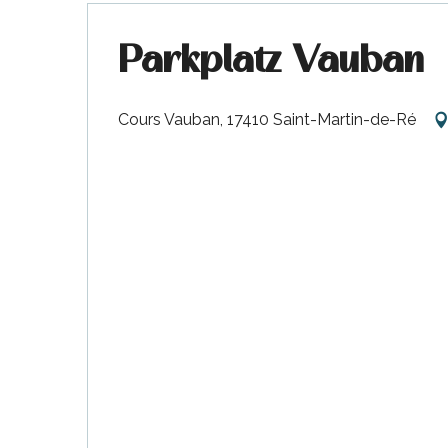
Parkplatz Vauban
Cours Vauban, 17410 Saint-Martin-de-Ré
tiges
l