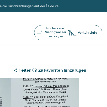
nschränkungen auf der Île de Ré
Hochwasser
--°
Niedrigwasser
Verkehrsinfo
--
--
--
:
:
Ajouter aux favoris
Teilen
Zu Favoriten hinzufügen