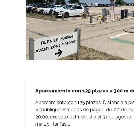
Flotte
 Portes-en-Ré
x
edoux-Plage
nt-Martin-de-Ré
nte-Marie-de-Ré
Descripción
Aparcamiento con 125 plazas a 300 m d
Aparcamiento con 125 plazas. Distancia a pie
République. Periodos de pago: -del 20 de ma
20:00, excepto del 1 de julio al 31 de agosto, 
marzo. Tarifas:...