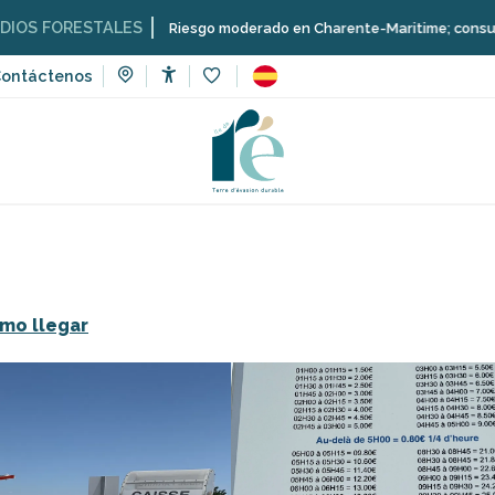
ORESTALES
Riesgo moderado en Charente-Maritime; consulta aquí la
ontáctenos
Accessibilité
Voir les favoris
Tiendas y artesanos
Aparcamiento Vauban
mo llegar