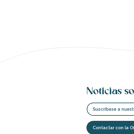
nas
 Ré:
ento
Noticias so
Suscríbase a nuest
Contactar con la O