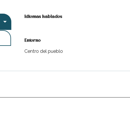
Idiomas hablados
Idiomas hablados
Entorno
Entorno
Centro del pueblo