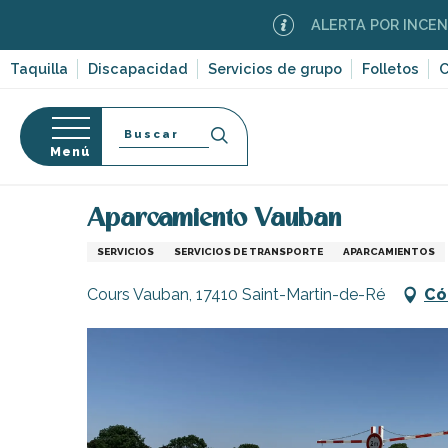
Aller
ALERTA POR INCENDIOS F
au
contenu
Taquilla
Discapacidad
Servicios de grupo
Folletos
C
principal
Buscar
Menú
Página Web
Infórmese
Tiendas y comercios
so
Aparcamiento Vauban
SERVICIOS
SERVICIOS DE TRANSPORTE
APARCAMIENTOS
Cours Vauban, 17410 Saint-Martin-de-Ré
Có
-en-Ré
Bois-Plage-en-
nt-Clément-
leines
Couarde-sur-