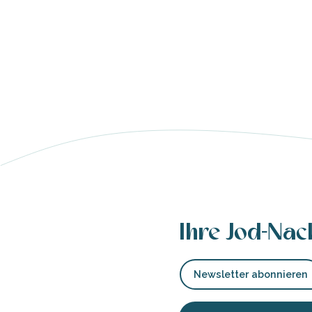
e
e
tze
tz
ches
es
Ihre Jod-Nac
Newsletter abonnieren