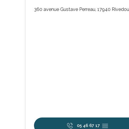
360 avenue Gustave Perreau, 17940 Rivedo
tiges
l
05 46 67 17
▒▒