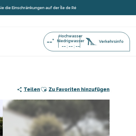
chränkungen auf der Île de Ré
Hochwasser
--°
Niedrigwasser
Verkehrsinfo
--
--
--
:
:
Ajouter aux favoris
Teilen
Zu Favoriten hinzufügen