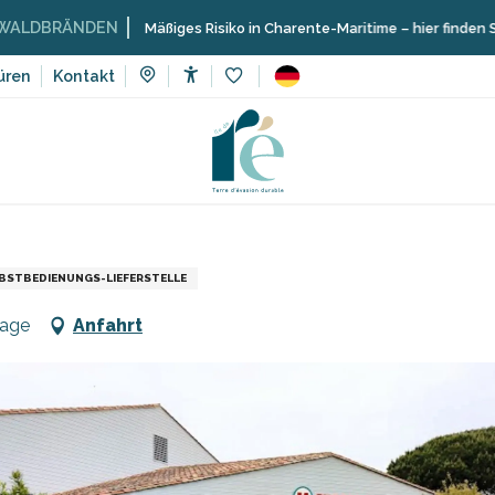
NDEN
Mäßiges Risiko in Charente-Maritime – hier finden Sie die Eins
üren
Kontakt
Accessibilité
Voir les favoris
ing
Geschäfte und Handwerker
Paketablage - U Express
BSTBEDIENUNGS-LIEFERSTELLE
lage
Anfahrt