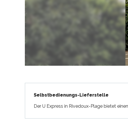
en
nte-Marie-de-Ré
und
Beschreibung
Selbstbedienungs-Lieferstelle
Der U Express in Rivedoux-Plage bietet eine