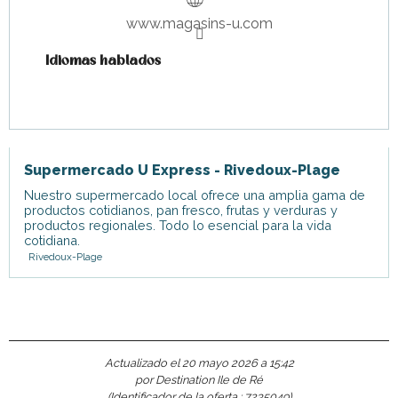
www.magasins-u.com
Idiomas hablados
Idiomas hablados
Supermercado U Express - Rivedoux-Plage
Nuestro supermercado local ofrece una amplia gama de
productos cotidianos, pan fresco, frutas y verduras y
productos regionales. Todo lo esencial para la vida
cotidiana.
Rivedoux-Plage
Actualizado el 20 mayo 2026 a 15:42
por Destination Ile de Ré
(Identificador de la oferta :
7235049
)