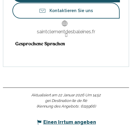
Kontaktieren Sie uns
saintclementdesbaleines.fr
Gesprochene Sprachen
Gesprochene Sprachen
Aktualisiert am 22 Januar 2026 Um 14:52
gei Destination Ile de Ré
(Kennung des Angebots :
6115966
)
Einen Irrtum angeben