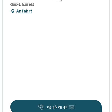
des-Baleines
Anfahrt
05 46 29 42
▒▒