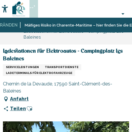
Aller
--°
au
Accessibilité
Suche
contenu
principal
ÄNDEN
Startseite
Sich
Geschäfte
Geschäfte
Mäßiges Risiko in Charente-Maritime – hier finden Sie die Ei
Ladestationen für Elektroautos - Campingplatz Les
informieren
und
und
Baleines
Shopping
Handwerker
Ladestationen für Elektroautos - Campingplatz Les
Baleines
SERVICELEISTUNGEN
TRANSPORTDIENSTE
LADETERMINALS FÜR ELEKTROFAHRZEUGE
Chemin de la Devaude, 17590 Saint-Clément-des-
Baleines
Anfahrt
Ajouter aux favoris
Teilen