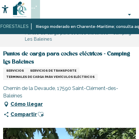
Aller
--°
au
Accessibilité
Buscar
contenu
principal
ORESTALES
Página Web
Infórmese
Tiendas
Tiendas
Riesgo moderado en Charente-Maritime; consulta aquí la
Puntos de carga para coches eléctricos - Camping
y
y
Les Baleines
comercios
artesanos
Puntos de carga para coches eléctricos - Camping
Les Baleines
SERVICIOS
SERVICIOS DE TRANSPORTE
TERMINALES DE CARGA PARA VEHÍCULOS ELÉCTRICOS
Chemin de la Devaude, 17590 Saint-Clément-des-
Baleines
Cómo llegar
Ajouter aux favoris
Compartir