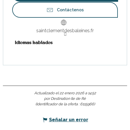
Contáctenos
saintclementdesbaleines.fr
Idiomas hablados
Idiomas hablados
Actualizado el 22 enero 2026 a 14:52
por Destination Ile de Ré
(Identificador de la oferta :
6115966
)
Señalar un error