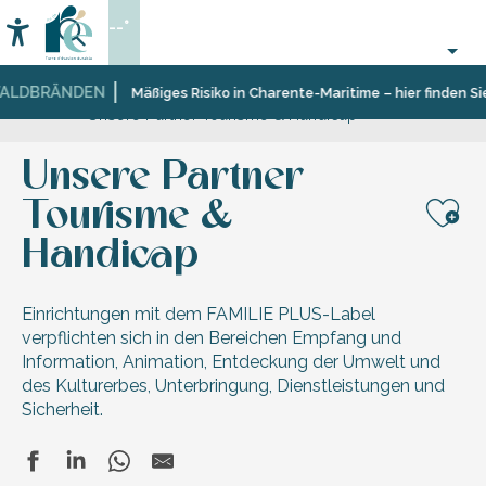
Aller
--°
au
Accessibilité
Suche
contenu
principal
ALDBRÄNDEN
Startseite
Sich
Die
Unsere
Barrierefreiheit
Mäßiges Risiko in Charente-Maritime – hier finden Sie
Unsere Partner Tourisme & Handicap
informieren
Dienstleistungen
Zertifizierungen
auf
des
der
Fremdenverkehrsamtes
Île
Unsere Partner
de
Ré
Tourisme &
Aj
Handicap
Einrichtungen mit dem FAMILIE PLUS-Label
verpflichten sich in den Bereichen Empfang und
Information, Animation, Entdeckung der Umwelt und
des Kulturerbes, Unterbringung, Dienstleistungen und
Sicherheit.