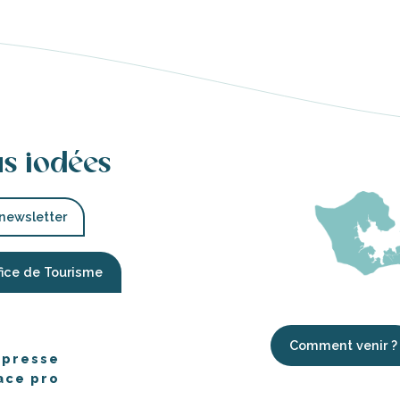
u
 et Handicap
mer en accessibilité handicap
us iodées
 newsletter
fice de Tourisme
Comment venir ?
 presse
ace pro