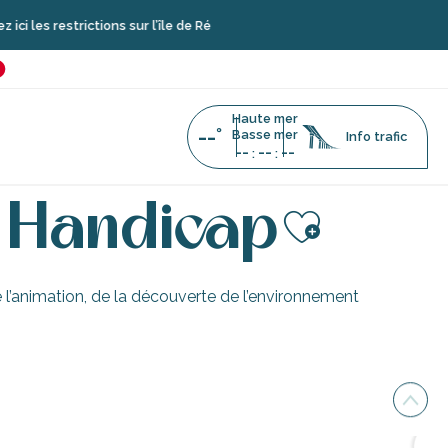
les restrictions sur l’île de Ré
é
favoris
Haute mer
--°
Basse mer
Info trafic
--
--
--
:
:
partenaires Tourisme & Handicap
 Handicap
Ajouter 
l’animation, de la découverte de l’environnement