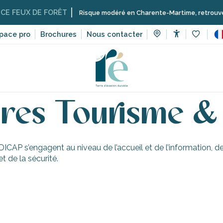
E FEUX DE FORÊT
Risque modéré en Charente-Martime, retrouvez ici 
pace pro
Brochures
Nous contacter
Accessibilit
Voir les 
urisme
Nos certifications
L’accessibilité sur l’île de Ré
Nos 
ires Tourisme &
P s’engagent au niveau de l’accueil et de l’information, de 
t de la sécurité.