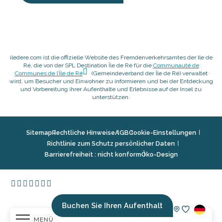
iledere.com ist die offizielle Website des Fremdenverkehrsamtes der Ile de
Ré, die von der SPL Destination Île de Ré für die
Communauté de
Communes de l’Île de Ré
(Gemeindeverband der Île de Ré) verwaltet
wird, um Besucher und Einwohner zu informieren und bei der Entdeckung
und Vorbereitung ihrer Aufenthalte und Erlebnisse auf der Insel zu
unterstützen.
Sitemap
Rechtliche Hinweise
AGB
Cookie-Einstellungen
Richtlinie zum Schutz persönlicher Daten
Barrierefreiheit : nicht konform
Öko-Design
Buchen Sie Ihren Aufenthalt
MENÜ
Voir les fav