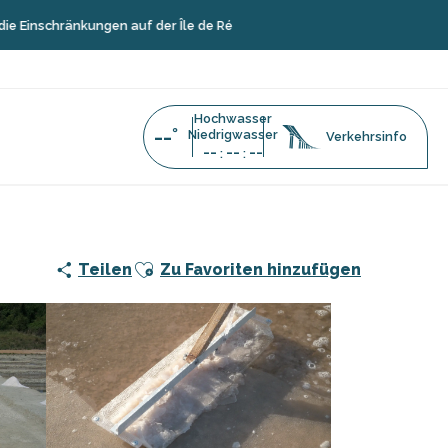
kungen auf der Île de Ré
Hochwasser
--°
Niedrigwasser
Verkehrsinfo
--
--
--
:
:
Ajouter aux favoris
Teilen
Zu Favoriten hinzufügen