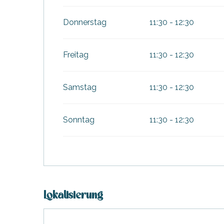
Donnerstag
11:30 - 12:30
Freitag
11:30 - 12:30
Samstag
11:30 - 12:30
Sonntag
11:30 - 12:30
e
e
tze
tz
ches
Lokalisierung
es