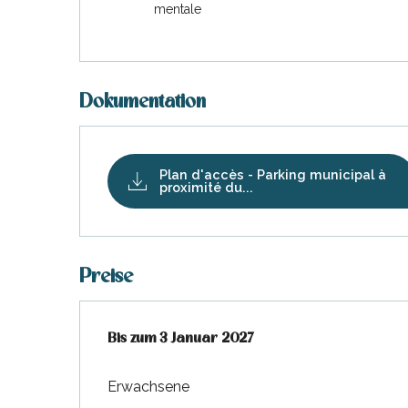
mentale
Dokumentation
Plan d'accès - Parking municipal à
proximité du...
Preise
ab
Bis zum
1 Oktober 2025
3 Januar 2027
bis zum
3 Januar 2027
Erwachsene