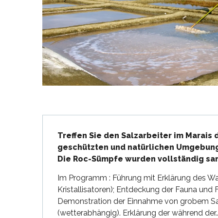
en
nte-Marie-de-Ré
und
Beschreibung
Treffen Sie den Salzarbeiter im Marais d
geschützten und natürlichen Umgebung
Die Roc-Sümpfe wurden vollständig san
Im Programm : Führung mit Erklärung des Was
Kristallisatoren); Entdeckung der Fauna und F
Demonstration der Einnahme von grobem Sa
(wetterabhängig). Erklärung der während der..