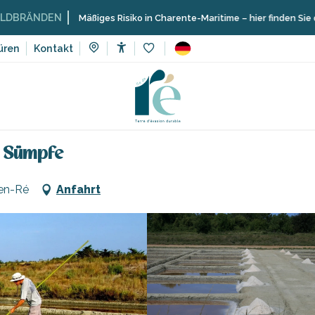
N
Mäßiges Risiko in Charente-Maritime – hier finden Sie die Einschrän
üren
Kontakt
Accessibilité
Voir les favoris
Marais du Roc: Besichtigung der Sümpfe
r Sümpfe
-en-Ré
Anfahrt