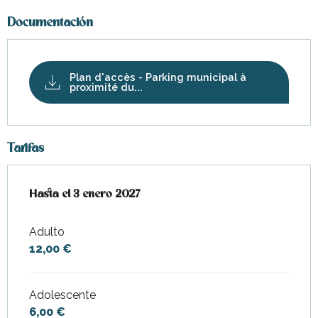
Documentación
Plan d'accès - Parking municipal à
proximité du...
Tarifas
Desde
Hasta el
1 octubre 2025
3 enero 2027
hasta
3 enero 2027
Adulto
12,00 €
Adolescente
6,00 €