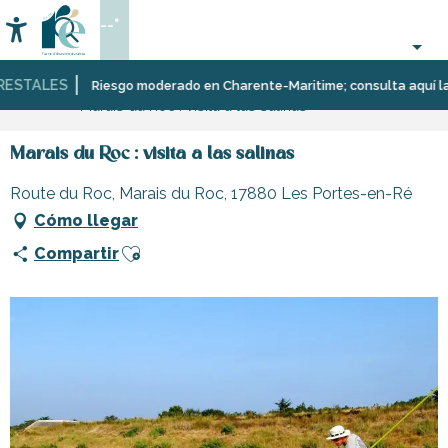
Aller
--°
au
Accessibilité
Buscar
contenu
principal
TALES
Página Web
Organización
Riesgo moderado en Charente-Maritime; consulta aquí las res
Marais du Roc : visita a las salinas
–
Actividades
y
Marais du Roc : visita a las salinas
Ocio
Route du Roc, Marais du Roc, 17880 Les Portes-en-Ré
Cómo llegar
Ajouter aux favoris
Compartir