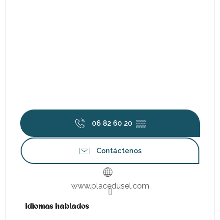
06 82 60 20
▒▒
Contáctenos
www.placedusel.com
Idiomas hablados
Idiomas hablados