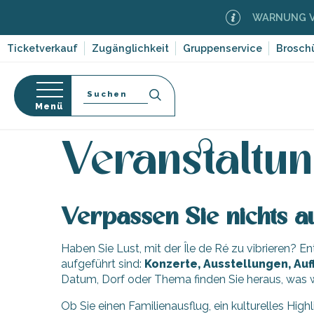
Aller
WARNUNG VOR
au
contenu
Ticketverkauf
Zugänglichkeit
Gruppenservice
Brosch
principal
Suche
Menü
Startseite
Organisieren – Aktivitäten und Freizeit
-en-Ré
Bois-Plage-en-
nen
Veranstaltun
nt-Clément-
orf-
leines
Couarde-sur-
Verpassen Sie nichts au
ruf
Flotte
Haben Sie Lust, mit der Île de Ré zu vibrieren? 
dwege
 Portes-en-Ré
ten,
aufgeführt sind:
Konzerte, Ausstellungen, Auf
x
,
Datum, Dorf oder Thema finden Sie heraus, was w
entation
e
edoux-Plage
Ob Sie einen Familienausflug, ein kulturelles High
nt-Martin-de-Ré
 auf die