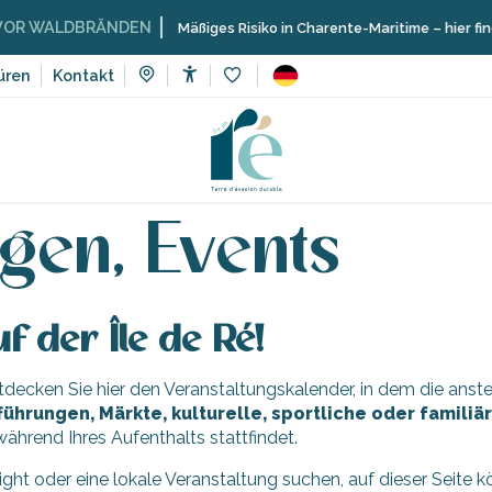
 WALDBRÄNDEN
Mäßiges Risiko in Charente-Maritime – hier finden
üren
Kontakt
Accessibilité
Voir les favoris
Veranstaltungen, Events
gen, Events
f der Île de Ré!
Entdecken Sie hier den Veranstaltungskalender, in dem die an
führungen, Märkte, kulturelle, sportliche oder famili
ährend Ihres Aufenthalts stattfindet.
light oder eine lokale Veranstaltung suchen, auf dieser Seite 