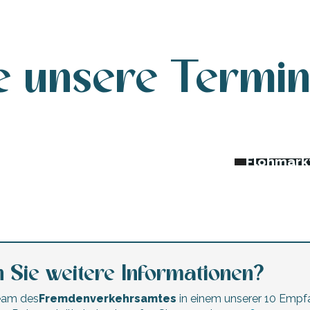
e unsere Termi
da dieser Woche
Nachtmär
Trödelmä
erte und Festivals
Flohmärk
 Sie weitere Informationen?
Team des
Fremdenverkehrsamtes
in einem unserer 10 Empf