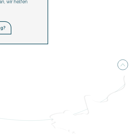
n, wir helfen
ng?