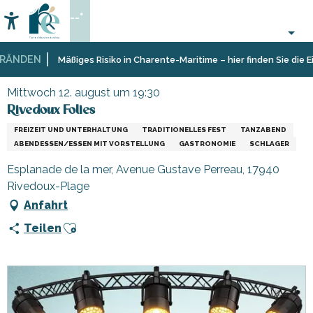
Aller
--°
au
Accessibilité
Suche
contenu
principal
ÄNDEN
Startseite
Organisieren
Veranstaltungen,
Rivedoux Folies
Mäßiges Risiko in Charente-Maritime – hier finden Sie die Ein
–
Events
Aktivitäten
Mittwoch 12. august um 19:30
und
Rivedoux Folies
Freizeit
FREIZEIT UND UNTERHALTUNG
TRADITIONELLES FEST
TANZABEND
ABENDESSEN/ESSEN MIT VORSTELLUNG
GASTRONOMIE
SCHLAGER
Esplanade de la mer, Avenue Gustave Perreau, 17940
Rivedoux-Plage
Anfahrt
Ajouter aux favoris
Teilen