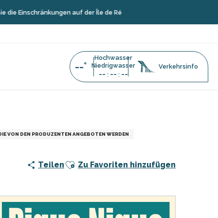
Einschränkungen auf der Île de Ré
Hochwasser
--°
Niedrigwasser
Verkehrsinfo
--
--
--
:
:
ouin
 DIE VON DEN PRODUZENTEN ANGEBOTEN WERDEN
Ajouter aux favoris
Teilen
Zu Favoriten hinzufügen