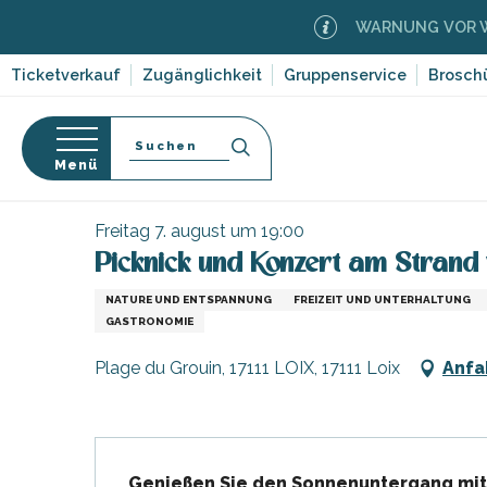
Aller
WARNUNG VOR WALD
au
contenu
Ticketverkauf
Zugänglichkeit
Gruppenservice
Brosch
principal
Suche
Menü
Startseite
Organisieren – Aktivitäten und Freizeit
-en-Ré
Bois-Plage-en-
nen
Freitag 7. august um 19:00
Picknick und Konzert am Strand
nt-Clément-
orf-
leines
NATURE UND ENTSPANNUNG
FREIZEIT UND UNTERHALTUNG
Couarde-sur-
GASTRONOMIE
ruf
Plage du Grouin, 17111 LOIX, 17111 Loix
Anfa
Flotte
dwege
 Portes-en-Ré
ten,
x
,
entation
e
Beschreibung
edoux-Plage
Genießen Sie den Sonnenuntergang mit 
nt-Martin-de-Ré
 auf die