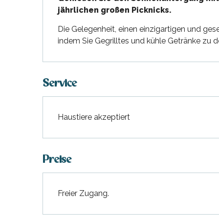
jährlichen großen Picknicks.
en
nte-Marie-de-Ré
und
Die Gelegenheit, einen einzigartigen und ges
indem Sie Gegrilltes und kühle Getränke zu 
Service
Haustiere akzeptiert
Preise
Freier Zugang.
hrlichen