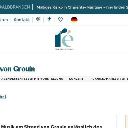
BRÄNDEN
Mäßiges Risiko in Charente-Maritime – hier finden Sie die 
üren
Kontakt
Accessibilité
Voir les favoris
Veranstaltungen, Events
Picknick und Konzert am Strand von Gr
 von Grouin
ABENDESSEN/ESSEN MIT VORSTELLUNG
KONZERT
PICKNICK/MAHLZEITEN,
hrt
Musik am Strand von Grouin anlässlich des 