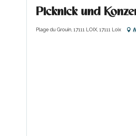
Picknick und Konze
Plage du Grouin, 17111 LOIX, 17111 Loix
A
tiges
l