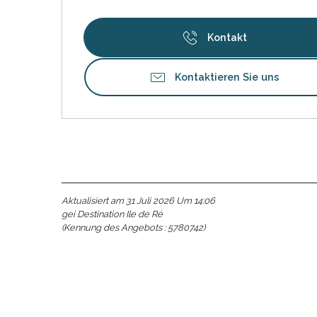
Kontakt
Kontaktieren Sie uns
Aktualisiert am 31 Juli 2026 Um 14:06
gei Destination Ile de Ré
(Kennung des Angebots :
5780742
)
e
e
tze