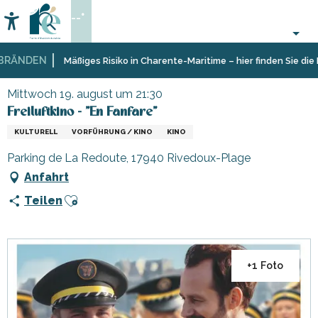
Aller
--°
au
Accessibilité
Suche
contenu
principal
ÄNDEN
Startseite
Organisieren
Veranstaltungen,
Freiluftkino - "En Fanfare"
Mäßiges Risiko in Charente-Maritime – hier finden Sie die Ei
–
Events
Aktivitäten
Mittwoch 19. august um 21:30
und
Freiluftkino - "En Fanfare"
Freizeit
KULTURELL
VORFÜHRUNG / KINO
KINO
Parking de La Redoute, 17940 Rivedoux-Plage
Anfahrt
Ajouter aux favoris
Teilen
+1 Foto