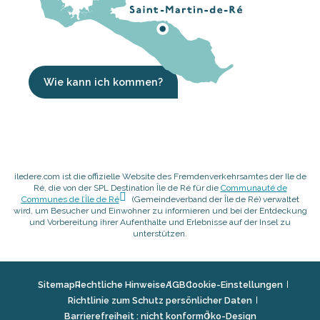
Wie kann ich kommen?
iledere.com ist die offizielle Website des Fremdenverkehrsamtes der Ile de
Ré, die von der SPL Destination Île de Ré für die
Communauté de
Communes de l’Île de Ré
(Gemeindeverband der Île de Ré) verwaltet
wird, um Besucher und Einwohner zu informieren und bei der Entdeckung
und Vorbereitung ihrer Aufenthalte und Erlebnisse auf der Insel zu
unterstützen.
Sitemap
Rechtliche Hinweise
AGB
Cookie-Einstellungen
Richtlinie zum Schutz persönlicher Daten
Barrierefreiheit : nicht konform
Öko-Design