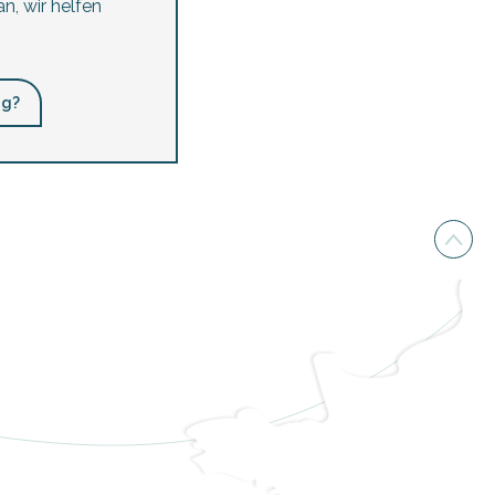
n, wir helfen
ng?