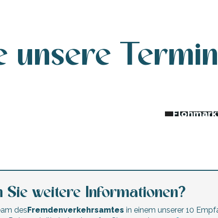
e unsere Termi
da dieser Woche
Nachtmär
Trödelmä
erte und Festivals
Flohmärk
 Sie weitere Informationen?
Team des
Fremdenverkehrsamtes
in einem unserer 10 Empf