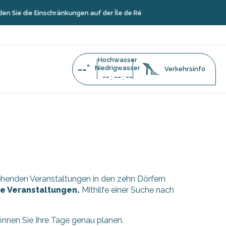
 Sie die Einschränkungen auf der Île de Ré
Hochwasser
--°
Niedrigwasser
Verkehrsinfo
--
--
--
:
:
stehenden Veranstaltungen in den zehn Dörfern
äre Veranstaltungen.
Mithilfe einer Suche nach
können Sie Ihre Tage genau planen.