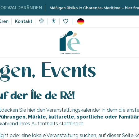
 WALDBRÄNDEN
Mäßiges Risiko in Charente-Maritime – hier finden
üren
Kontakt
Accessibilité
Voir les favoris
Veranstaltungen, Events
gen, Events
f der Île de Ré!
Entdecken Sie hier den Veranstaltungskalender, in dem die an
führungen, Märkte, kulturelle, sportliche oder famili
ährend Ihres Aufenthalts stattfindet.
light oder eine lokale Veranstaltung suchen, auf dieser Seite 