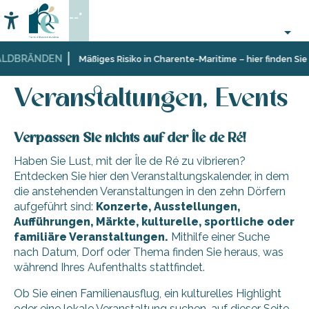
Aller
--°
au
Accessibilité
Suche
contenu
principal
LDBRÄNDEN
Startseite
Organisieren
Veranstaltungen, Events
Mäßiges Risiko in Charente-Maritime – hier finden Sie 
–
Aktivitäten
Veranstaltungen, Events
und
Freizeit
Verpassen Sie nichts auf der Île de Ré!
Haben Sie Lust, mit der Île de Ré zu vibrieren?
Entdecken Sie hier den Veranstaltungskalender, in dem
die anstehenden Veranstaltungen in den zehn Dörfern
aufgeführt sind:
Konzerte, Ausstellungen,
Aufführungen, Märkte, kulturelle, sportliche oder
familiäre Veranstaltungen.
Mithilfe einer Suche
nach Datum, Dorf oder Thema finden Sie heraus, was
während Ihres Aufenthalts stattfindet.
Ob Sie einen Familienausflug, ein kulturelles Highlight
oder eine lokale Veranstaltung suchen, auf dieser Seite