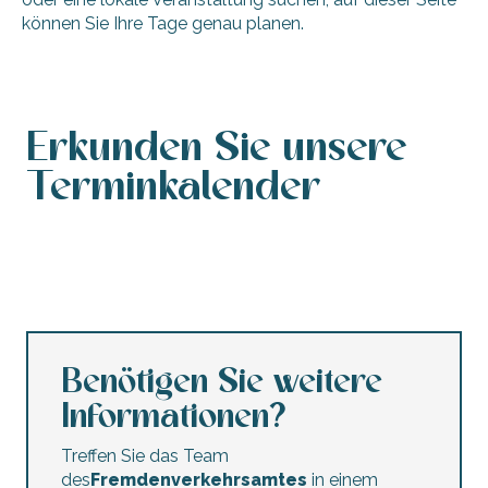
können Sie Ihre Tage genau planen.
Erkunden Sie unsere
Terminkalender
Veranstaltungskalender
Agenda für dieses Wochenende
Kalender barrierefreier Veranstaltungen
Agenda dieser Woche
Konzerte und Festivals
Nachtmärkte
Trödelmärkte und Flohmärkte
Kinderanimationen
Benötigen Sie weitere
Informationen?
Treffen Sie das Team
des
Fremdenverkehrsamtes
in einem