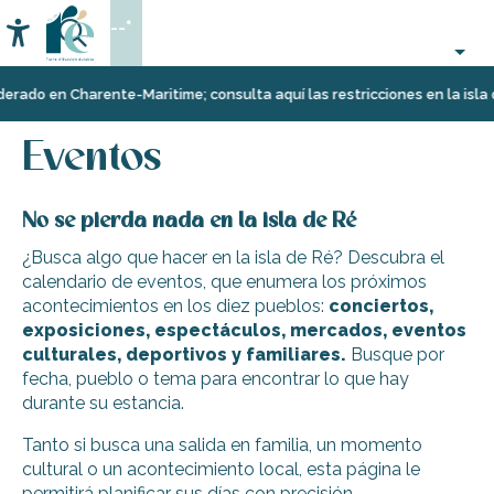
Aller
--°
au
Accessibilité
Buscar
contenu
principal
Página Web
Organización
Eventos
rado en Charente-Maritime; consulta aquí las restricciones en la isla d
–
Actividades
Eventos
y
Ocio
No se pierda nada en la isla de Ré
¿Busca algo que hacer en la isla de Ré? Descubra el
calendario de eventos, que enumera los próximos
acontecimientos en los diez pueblos:
conciertos,
exposiciones, espectáculos, mercados, eventos
culturales, deportivos y familiares.
Busque por
fecha, pueblo o tema para encontrar lo que hay
durante su estancia.
Tanto si busca una salida en familia, un momento
cultural o un acontecimiento local, esta página le
permitirá planificar sus días con precisión.