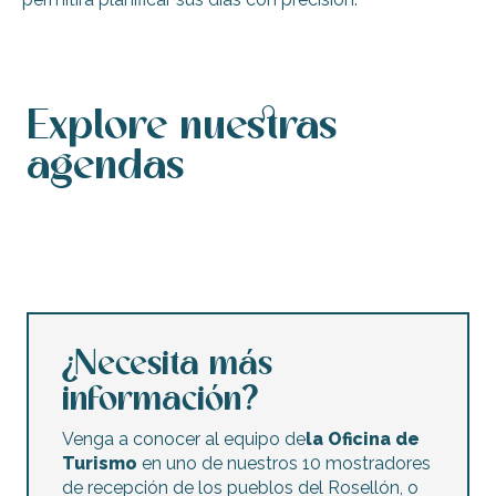
Explore nuestras
agendas
Calendario de actos
Agenda de este fin de semana
Calendario de actos accesibles
Agenda de esta semana
Conciertos y festivales
Los mercados nocturnos
Mercadillos y ventas de garaje
Actividades infantiles
¿Necesita más
información?
Venga a conocer al equipo de
la Oficina de
Turismo
en uno de nuestros 10 mostradores
de recepción de los pueblos del Rosellón, o