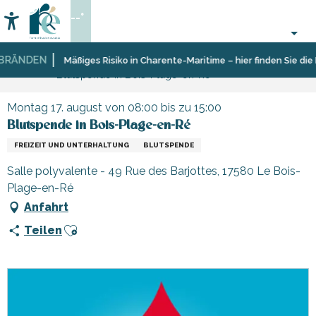
Aller
--°
au
Accessibilité
Suche
contenu
principal
RÄNDEN
Startseite
Organisieren
Veranstaltungen,
Mäßiges Risiko in Charente-Maritime – hier finden Sie die E
Blutspende in Bois-Plage-en-Ré
–
Events
Aktivitäten
und
Montag 17. august von 08:00 bis zu 15:00
Freizeit
Blutspende in Bois-Plage-en-Ré
FREIZEIT UND UNTERHALTUNG
BLUTSPENDE
Salle polyvalente - 49 Rue des Barjottes, 17580 Le Bois-
Plage-en-Ré
Anfahrt
Ajouter aux favoris
Teilen