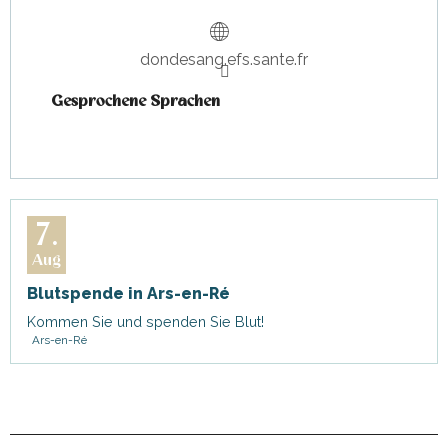
dondesang.efs.sante.fr
Gesprochene Sprachen
Gesprochene Sprachen
7.
Aug
Blutspende in Ars-en-Ré
Kommen Sie und spenden Sie Blut!
Ars-en-Ré