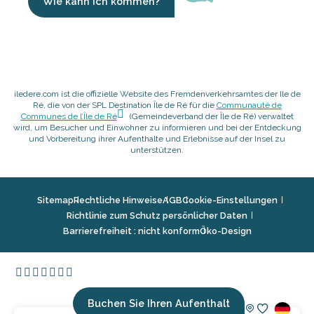
Wie kann ich kommen?
iledere.com ist die offizielle Website des Fremdenverkehrsamtes der Ile de
Ré, die von der SPL Destination Île de Ré für die
Communauté de
Communes de l’Île de Ré
(Gemeindeverband der Île de Ré) verwaltet
wird, um Besucher und Einwohner zu informieren und bei der Entdeckung
und Vorbereitung ihrer Aufenthalte und Erlebnisse auf der Insel zu
unterstützen.
Sitemap
Rechtliche Hinweise
AGB
Cookie-Einstellungen
Richtlinie zum Schutz persönlicher Daten
Barrierefreiheit : nicht konform
Öko-Design
Buchen Sie Ihren Aufenthalt