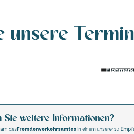
e unsere Termi
da dieser Woche
Nachtmär
Trödelmä
erte und Festivals
Flohmärk
 Sie weitere Informationen?
Team des
Fremdenverkehrsamtes
in einem unserer 10 Empf