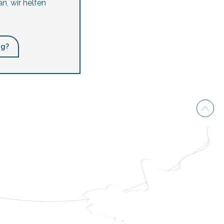
n, wir helfen
ng?