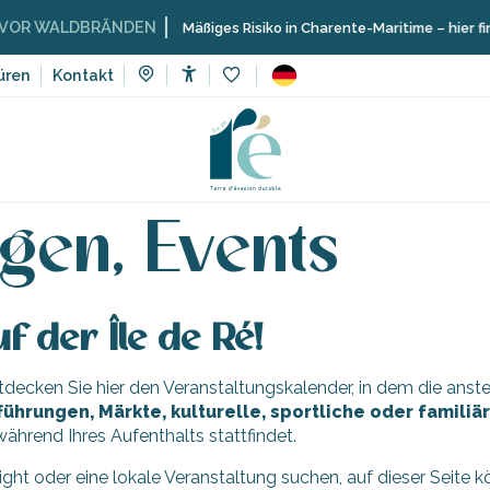
 WALDBRÄNDEN
Mäßiges Risiko in Charente-Maritime – hier finden
üren
Kontakt
Accessibilité
Voir les favoris
Veranstaltungen, Events
gen, Events
f der Île de Ré!
Entdecken Sie hier den Veranstaltungskalender, in dem die an
führungen, Märkte, kulturelle, sportliche oder famili
ährend Ihres Aufenthalts stattfindet.
light oder eine lokale Veranstaltung suchen, auf dieser Seite 