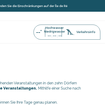
 Sie die Einschränkungen auf der Île de Ré
Hochwasser
--°
Niedrigwasser
Verkehrsinfo
--
--
--
:
:
stehenden Veranstaltungen in den zehn Dörfern
äre Veranstaltungen.
Mithilfe einer Suche nach
können Sie Ihre Tage genau planen.