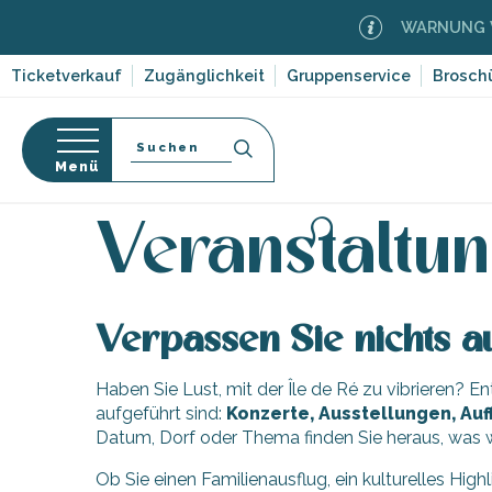
Aller
WARNUNG VOR
au
contenu
Ticketverkauf
Zugänglichkeit
Gruppenservice
Brosch
principal
Suche
Menü
Startseite
Organisieren – Aktivitäten und Freizeit
-en-Ré
Bois-Plage-en-
nen
Veranstaltun
nt-Clément-
orf-
leines
Couarde-sur-
Verpassen Sie nichts au
ruf
Flotte
Haben Sie Lust, mit der Île de Ré zu vibrieren? 
dwege
 Portes-en-Ré
ten,
aufgeführt sind:
Konzerte, Ausstellungen, Auf
x
,
Datum, Dorf oder Thema finden Sie heraus, was w
entation
e
edoux-Plage
Ob Sie einen Familienausflug, ein kulturelles High
nt-Martin-de-Ré
 auf die