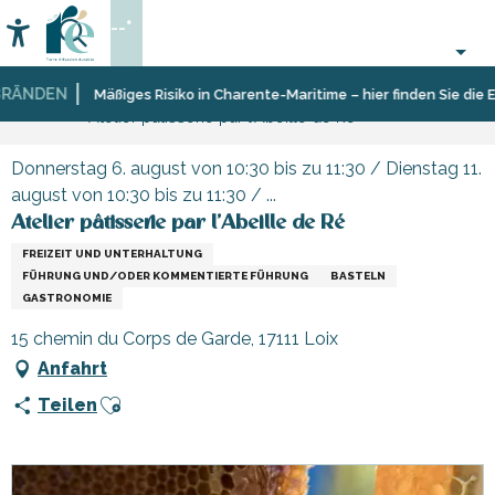
Aller
--°
au
Accessibilité
Suche
contenu
principal
NDEN
Startseite
Organisieren
Veranstaltungen,
Mäßiges Risiko in Charente-Maritime – hier finden Sie die Ein
Atelier pâtisserie par l'Abeille de Ré
–
Events
Aktivitäten
und
Donnerstag 6. august von 10:30 bis zu 11:30 / Dienstag 11.
Freizeit
august von 10:30 bis zu 11:30 / ...
Atelier pâtisserie par l'Abeille de Ré
FREIZEIT UND UNTERHALTUNG
FÜHRUNG UND/ODER KOMMENTIERTE FÜHRUNG
BASTELN
GASTRONOMIE
15 chemin du Corps de Garde, 17111 Loix
Anfahrt
Ajouter aux favoris
Teilen