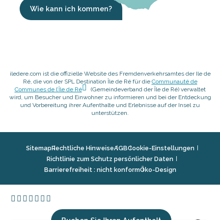
Wie kann ich kommen?
iledere.com ist die offizielle Website des Fremdenverkehrsamtes der Ile de
Ré, die von der SPL Destination Île de Ré für die
Communauté de
Communes de l’Île de Ré
(Gemeindeverband der Île de Ré) verwaltet
wird, um Besucher und Einwohner zu informieren und bei der Entdeckung
und Vorbereitung ihrer Aufenthalte und Erlebnisse auf der Insel zu
unterstützen.
Sitemap
Rechtliche Hinweise
AGB
Cookie-Einstellungen
Richtlinie zum Schutz persönlicher Daten
Barrierefreiheit : nicht konform
Öko-Design