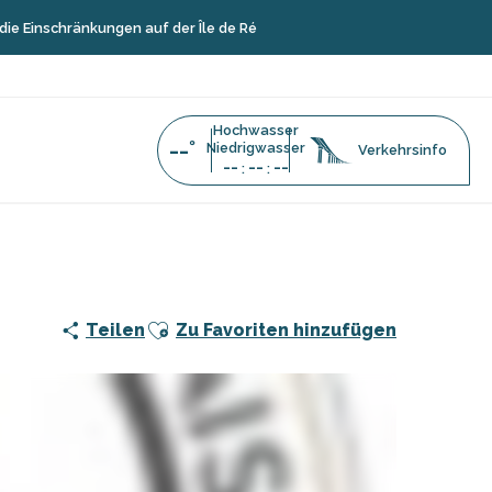
nkungen auf der Île de Ré
Hochwasser
--°
Niedrigwasser
Verkehrsinfo
--
--
--
:
:
Ajouter aux favoris
Teilen
Zu Favoriten hinzufügen