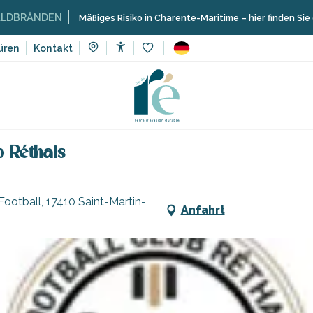
N
Mäßiges Risiko in Charente-Maritime – hier finden Sie die Einschrä
üren
Kontakt
Accessibilité
Voir les favoris
Sport und Sensation
Sixtus-Turniere des Football Club Réthais
b Réthais
Football, 17410 Saint-Martin-
Anfahrt