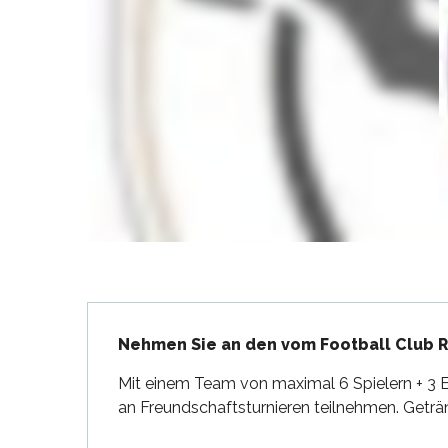
en
nte-Marie-de-Ré
und
Beschreibung
Nehmen Sie an den vom Football Club Ré
Mit einem Team von maximal 6 Spielern + 3 
an Freundschaftsturnieren teilnehmen. Geträn