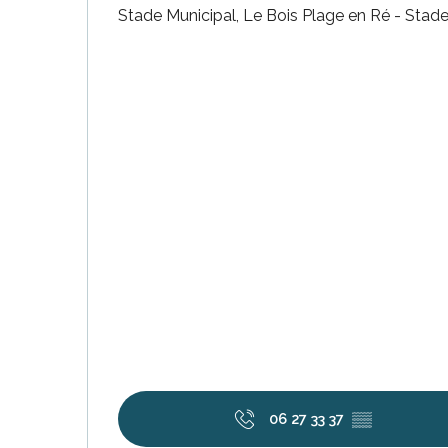
Stade Municipal, Le Bois Plage en Ré - Stad
tiges
l
06 27 33 37
▒▒