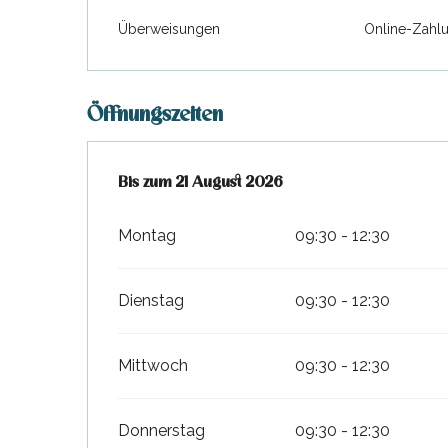
Überweisungen
Online-Zahl
Öffnungszeiten
vom
Bis zum
6 Juli 2026
21 August 2026
bis zum
21 August 2026
Montag
09:30 - 12:30
Dienstag
09:30 - 12:30
Mittwoch
09:30 - 12:30
Donnerstag
09:30 - 12:30