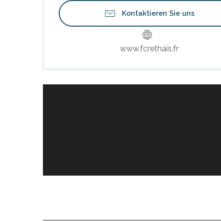
Kontaktieren Sie uns
www.fcrethais.fr
e
e
tze
tz
ches