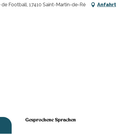
e de Football, 17410 Saint-Martin-de-Ré
Anfahrt
Gesprochene Sprachen
Gesprochene Sprachen