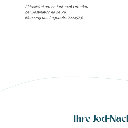
Aktualisiert am 22 Juni 2026 Um 16:10
es
gei Destination Ile de Ré
(Kennung des Angebots :
7224573
)
Ihre Jod-Nac