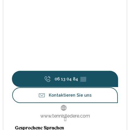
06 13 04 84
▒▒
Kontaktieren Sie uns
www.tennisiledere.com
Gesprochene Sprachen
Gesprochene Sprachen