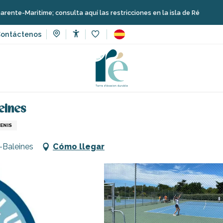
itime; consulta aquí las restricciones en la isla de Ré
ontáctenos
Accessibilité
Voir les favoris
eporte y sensaciones
Escuelas, clubes, asociaciones
Tenni
eines
ENIS
-Baleines
Cómo llegar