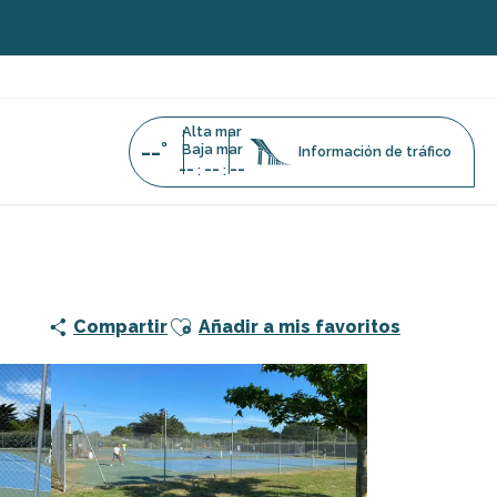
Alta mar
--°
Baja mar
Información de tráfico
--
--
--
:
:
s de Saint-Clément-des-Baleines
Ajouter aux favoris
Compartir
Añadir a mis favoritos