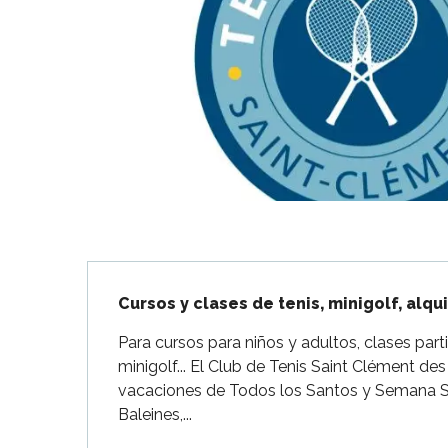
Flotte
 Portes-en-Ré
x
edoux-Plage
nt-Martin-de-Ré
nte-Marie-de-Ré
Descripción
Cursos y clases de tenis, minigolf, alqui
Para cursos para niños y adultos, clases partic
minigolf... El Club de Tenis Saint Clément des
vacaciones de Todos los Santos y Semana Sa
Baleines,...