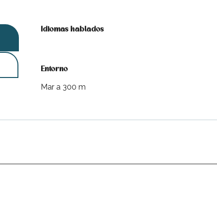
Idiomas hablados
Idiomas hablados
Entorno
Entorno
Mar a 300 m