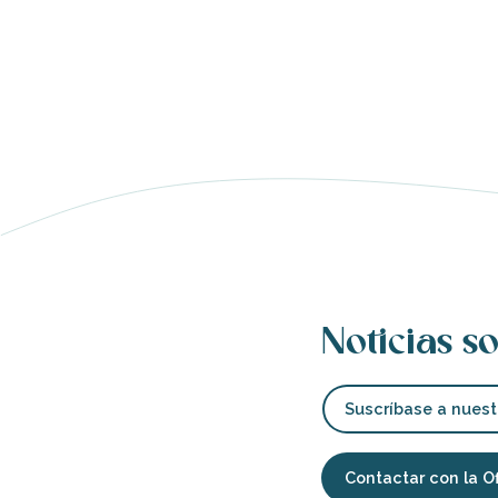
nas
 Ré:
ento
Noticias so
Suscríbase a nuest
Contactar con la O