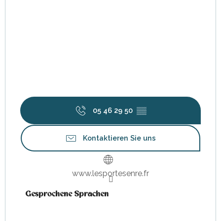
05 46 29 50
▒▒
Kontaktieren Sie uns
www.lesportesenre.fr
Gesprochene Sprachen
Gesprochene Sprachen