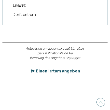
Umwelt
Umwelt
Dorfzentrum
Aktualisiert am 22 Januar 2026 Um 16:04
gei Destination Ile de Ré
(Kennung des Angebots :
7300952
)
Einen Irrtum angeben