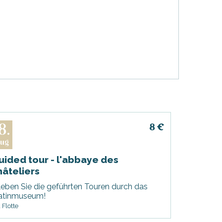
8.
8
€
ug
uided tour - l'abbaye des
hâteliers
leben Sie die geführten Touren durch das
atinmuseum!
 Flotte