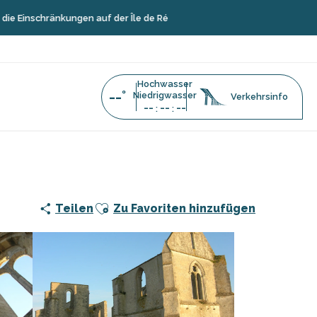
hränkungen auf der Île de Ré
Hochwasser
--°
Niedrigwasser
Verkehrsinfo
--
--
--
:
:
Abbaye des Chateliers
Ajouter aux favoris
Teilen
Zu Favoriten hinzufügen