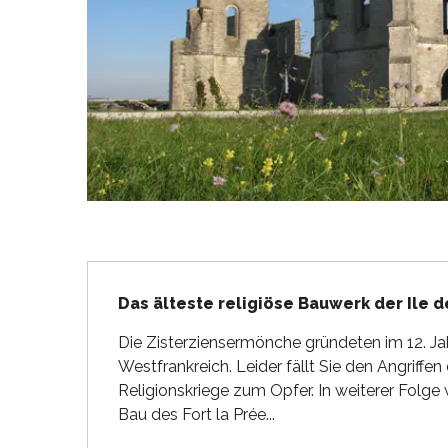
en
nte-Marie-de-Ré
und
Beschreibung
Das älteste religiöse Bauwerk der Ile d
Die Zisterziensermönche gründeten im 12. Ja
Westfrankreich. Leider fällt Sie den Angriff
Religionskriege zum Opfer. In weiterer Folge 
Bau des Fort la Prée...