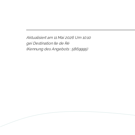
e
e
tze
Aktualisiert am 11 Mai 2026 Um 10:10
tz
gei Destination Ile de Ré
(Kennung des Angebots :
5869995
)
ches
es