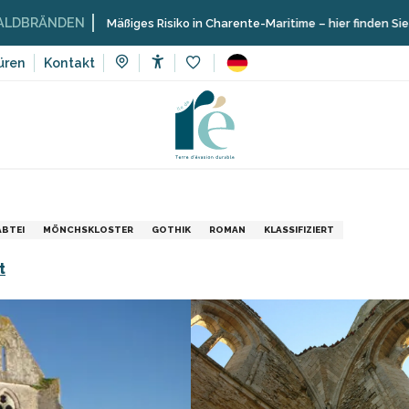
NDEN
Mäßiges Risiko in Charente-Maritime – hier finden Sie die Einsc
üren
Kontakt
Accessibilité
Voir les favoris
Sehenswürdigkeiten, Kulturerbe, Kultur
Museen und Denkmäler
ABTEI
MÖNCHSKLOSTER
GOTHIK
ROMAN
KLASSIFIZIERT
t