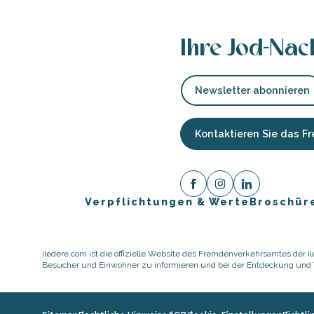
Ihre Jod-Nac
Newsletter abonnieren
Kontaktieren Sie das 
Verpflichtungen & Werte
Broschür
ause
iledere.com ist die offizielle Website des Fremdenverkehrsamtes der Ile
Besucher und Einwohner zu informieren und bei der Entdeckung und Vo
er
te