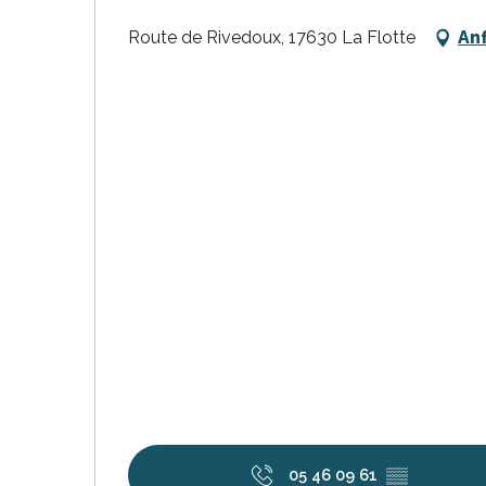
Route de Rivedoux, 17630 La Flotte
An
tiges
l
05 46 09 61
▒▒