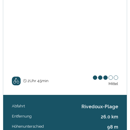
2Uhr 45min
Mittel
Abfahrt
Rivedoux-Plage
Praktische Informationen
Entfernung
26.0 km
Höhenunterschied
98 m