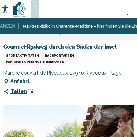
Aller
--°
au
Accessibilité
Suche
contenu
principal
DEN
Startseite
Organisieren
Reiserouten,
Mäßiges Risiko in Charente-Maritime – hier finden Sie die Einsc
Gourmet-Radweg durch den Süden der Insel
–
Spaziergänge
Aktivitäten
und
und
Wanderungen
Gourmet-Radweg durch den Süden der Insel
Freizeit
SPORTAKTIVITÄTEN
RADSPORTARTEN
FAHRRADTOURISMUS-REISEROUTE
Marché couvert de Rivedoux, 17940 Rivedoux-Plage
Anfahrt
Ajouter aux favoris
Teilen