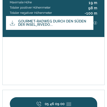
Maximale Höhe
19 m
Totaler positiver Höhenmeter
98 m
Totaler negativer Höhenmeter
-100 m
Dokumentation
GOURMET-RADWEG DURCH DEN SÜDEN
Mit GP
DER INSEL_RIVEDO...
Höhenunterschied
98 m de Höhenunterschied
Öffnungszeiten & Kontaktdaten
05 46 09 00
▒▒