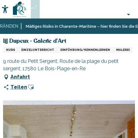
Aller
--°
au
Accessibilité
Suche
contenu
principal
NDEN
Startseite
Organisieren
Lil Dupeux - Galerie d'Art
Mäßiges Risiko in Charente-Maritime – hier finden Sie die Ein
–
Aktivitäten
Lil Dupeux - Galerie d'Art
und
KURS
EINZELUNTERRICHT
EINFÜHRUNG/KENNENLERNEN
MALEREI
Freizeit
9 route du Petit Sergent, Route de la plage du petit
sergent, 17580 Le Bois-Plage-en-Ré
Anfahrt
Ajouter aux favoris
Teilen