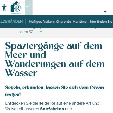
Aller
--°
au
Accessibilité
Suche
contenu
principal
LDBRÄNDEN
Startseite
Organisieren
Begleitete
Mäßiges Risiko in Charente-Maritime – hier finden Sie 
Spaziergänge auf dem Meer und Wanderungen auf
–
Ausflüge
dem Wasser
Aktivitäten
auf
und
See
Freizeit
Spaziergänge auf dem
Meer und
Wanderungen auf dem
Wasser
Segeln, erkunden, lassen Sie sich vom Ozean
tragen!
Entdecken Sie die Île de Ré auf eine andere Art und
Weise mit unseren
Seefahrten
und