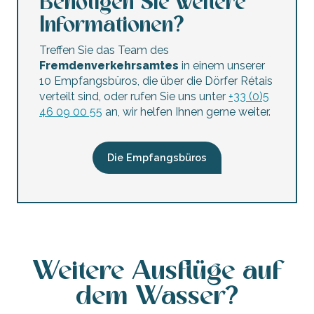
Benötigen Sie weitere
5-stündige Katamaranfahrt: Zwischenstopp an der Banc du
Informationen?
Spaziergang auf dem Meer und der Holzfällerbank (3h) von
Zwischenstopp auf der Île d'Aix mit kommentierter Tour d
Treffen Sie das Team des
Balade semi-rigide 11m 2h Fier d'Ars & réserve de Lilleau 
Fremdenverkehrsamtes
in einem unserer
Spaziergang zum Sonnenuntergang (1,5 Std.) ab La Flotte
10 Empfangsbüros, die über die Dörfer Rétais
Ganztägiger Ausflug mit dem Katamaran von Dream'On
verteilt sind, oder rufen Sie uns unter
+33 (0)5
2-stündige Katamaranfahrt zum Sonnenuntergang von D
46 09 00 55
an, wir helfen Ihnen gerne weiter.
5,5-stündige Fahrt mit dem Katamaran von Dream'On
Die Empfangsbüros
Weitere Ausflüge auf
dem Wasser?