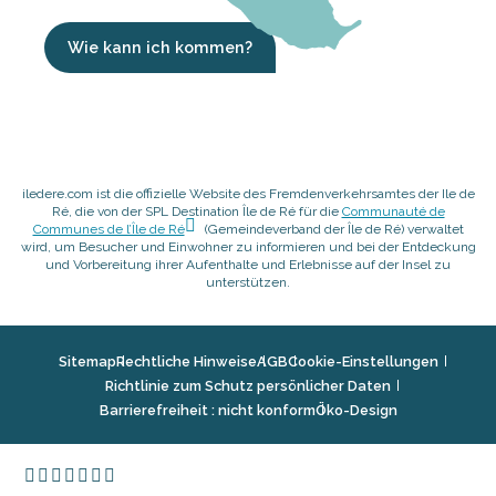
Wie kann ich kommen?
iledere.com ist die offizielle Website des Fremdenverkehrsamtes der Ile de
Ré, die von der SPL Destination Île de Ré für die
Communauté de
Communes de l’Île de Ré
(Gemeindeverband der Île de Ré) verwaltet
wird, um Besucher und Einwohner zu informieren und bei der Entdeckung
und Vorbereitung ihrer Aufenthalte und Erlebnisse auf der Insel zu
unterstützen.
Sitemap
Rechtliche Hinweise
AGB
Cookie-Einstellungen
Richtlinie zum Schutz persönlicher Daten
Barrierefreiheit : nicht konform
Öko-Design