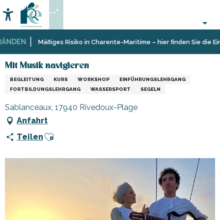
Aller
--°
au
Accessibilité
Suche
contenu
principal
NDEN
Startseite
Organisieren
Sport
Mit Musik navigieren
Mäßiges Risiko in Charente-Maritime – hier finden Sie die Eins
–
und
Aktivitäten
Sensation
Mit Musik navigieren
und
BEGLEITUNG
KURS
WORKSHOP
EINFÜHRUNGSLEHRGANG
Freizeit
FORTBILDUNGSLEHRGANG
WASSERSPORT
SEGELN
Sablanceaux, 17940 Rivedoux-Plage
Anfahrt
Ajouter aux favoris
Teilen