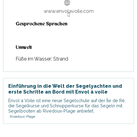
www.envolavoile.com
Gesprochene Sprachen
Gesprochene Sprachen
Umwelt
Umwelt
Füße im Wasser: Strand
Einführung in die Welt der Segelyachten und
erste Schritte an Bord mit Envol à voile
Envol à Voile ist eine neue Segelschule auf der Île de Ré,
die Segelkurse und Schnupperkurse für das Segeln mit
Segelbooten ab Rivedoux-Plage anbietet.
Rivedoux-Plage