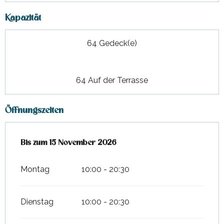
Kapazität
64 Gedeck(e)
64 Auf der Terrasse
Öffnungszeiten
vom
Bis zum
4 April 2026
15 November 2026
bis zum
15 November 2026
Montag
10:00 - 20:30
Dienstag
10:00 - 20:30