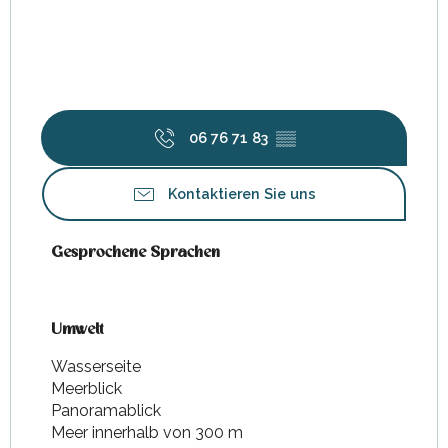
06 76 71 83
▒▒
Kontaktieren Sie uns
Gesprochene Sprachen
Gesprochene Sprachen
Umwelt
Umwelt
Wasserseite
Meerblick
Panoramablick
Meer innerhalb von 300 m