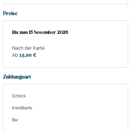
Preise
ab
Bis zum
1 Februar 2026
15 November 2026
bis zum
15 November 2026
Nach der Karte
Ab
15,00 €
Zahlungsart
Scheck
Kreditkarte
Bar