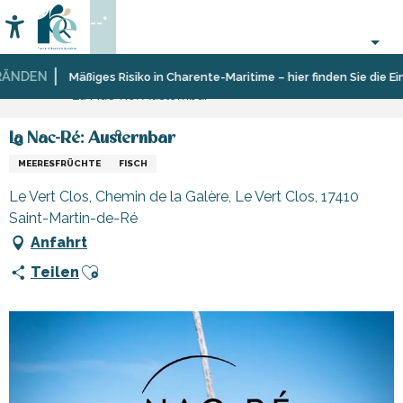
Aller
--°
au
Accessibilité
Suche
contenu
principal
NDEN
Startseite
Essen
Restaurants
Restaurants
Mäßiges Risiko in Charente-Maritime – hier finden Sie die Einsc
La Nac-Ré: Austernbar
gehen
und
Hütten
La Nac-Ré: Austernbar
MEERESFRÜCHTE
FISCH
Le Vert Clos, Chemin de la Galère, Le Vert Clos, 17410
Saint-Martin-de-Ré
Anfahrt
Ajouter aux favoris
Teilen