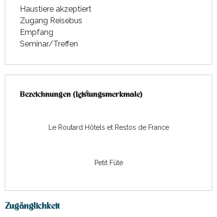
Haustiere akzeptiert
Zugang Reisebus
Empfang
Seminar/Treffen
Leistungensmöglichkeiten
Bezeichnungen (Leistungsmerkmale)
Bezeichnungen (Leistungsmerkmale)
Le Routard Hôtels et Restos de France
Petit Fûté
Zugänglichkeit