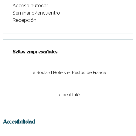
Acceso autocar
Seminario/encuentro
Recepción
Oferta de prestaciones
Sellos empresariales
Sellos empresariales
Le Routard Hôtels et Restos de France
Le petit futé
Accesibilidad