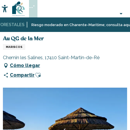
Aller
--°
au
Accessibilité
Buscar
contenu
principal
RESTALES
Página Web
Comer
Restaurantes
Restaurantes
Au QG de la Mer
Riesgo moderado en Charente-Maritime; consulta aquí las 
fuera
y
cabañas
Au QG de la Mer
MARISCOS
Chemin les Salines, 17410 Saint-Martin-de-Ré
Cómo llegar
Ajouter aux favoris
Compartir