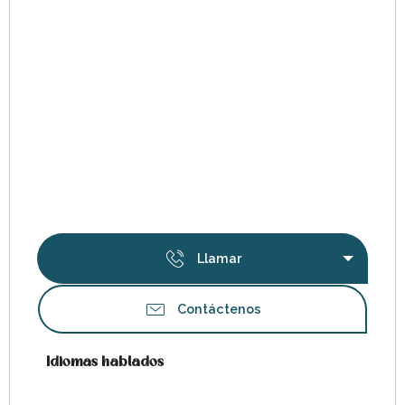
Llamar
Contáctenos
Idiomas hablados
Idiomas hablados