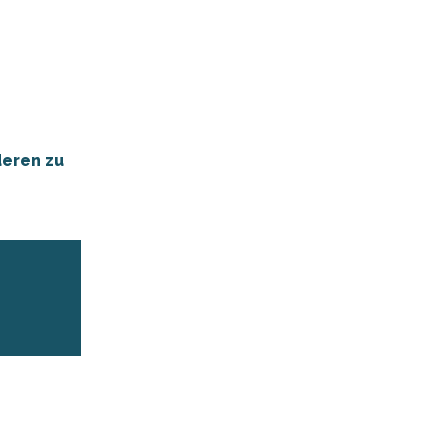
deren zu
r aux favoris