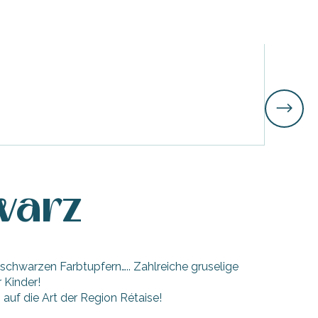
7.
Aug
Pedal
Saint-Ma
warz
schwarzen Farbtupfern….. Zahlreiche gruselige
 Kinder!
uf die Art der Region Rétaise!