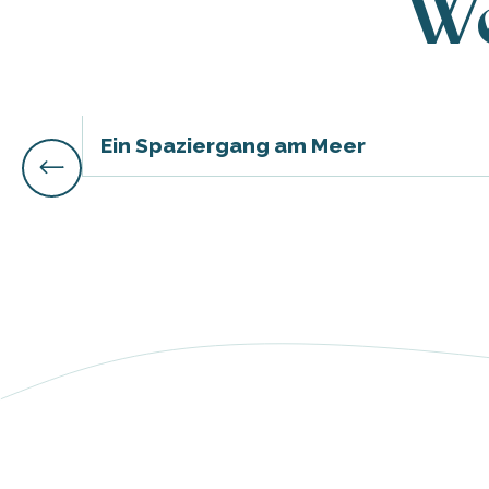
We
ches
es
Ein Spaziergang am Meer