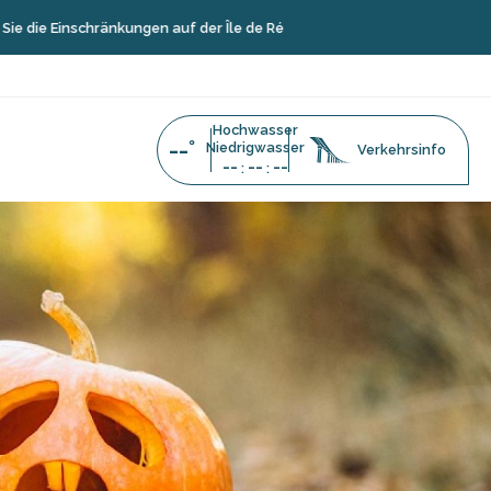
ränkungen auf der Île de Ré
Hochwasser
--°
Niedrigwasser
Verkehrsinfo
--
--
--
:
: