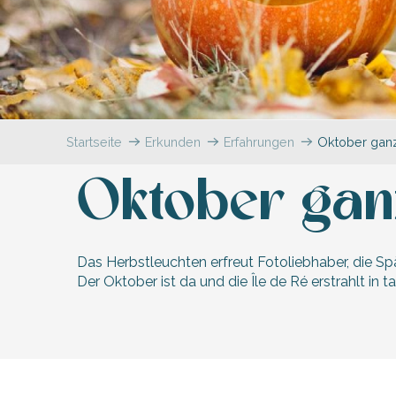
en
nte-Marie-de-Ré
und
Startseite
Erkunden
Erfahrungen
Oktober ganz
Oktober gan
Das Herbstleuchten erfreut Fotoliebhaber, die S
Der Oktober ist da und die Île de Ré erstrahlt in 