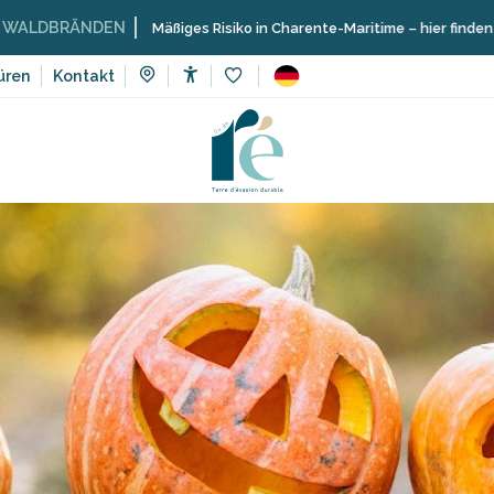
DEN
Mäßiges Risiko in Charente-Maritime – hier finden Sie die Einsch
üren
Kontakt
Accessibilité
Voir les favoris