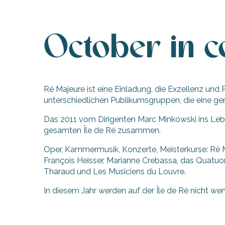
tiges
October in 
l
Ré Majeure ist eine Einladung, die Exzellenz und 
unterschiedlichen Publikumsgruppen, die eine gem
Das 2011 vom Dirigenten Marc Minkowski ins Lebe
gesamten Île de Ré zusammen.
Oper, Kammermusik, Konzerte, Meisterkurse: Ré 
François Heisser, Marianne Crebassa, das Quatuo
Tharaud und Les Musiciens du Louvre.
In diesem Jahr werden auf der Île de Ré nicht we