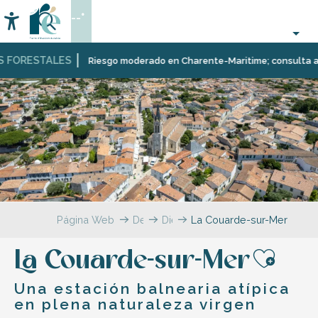
Aller
--°
au
Accessibilité
Buscar
contenu
principal
FORESTALES
Riesgo moderado en Charente-Maritime; consulta aquí l
Página Web
Descubrir
Diez
La Couarde-sur-Mer
pueblos
y
La Couarde-sur-Mer
paisajes
Ajou
multifacéticos
Una estación balnearia atípica
en plena naturaleza virgen