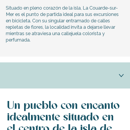
Situado en pleno corazón de la isla, La Couarde-sur-
Mer es el punto de partida ideal para sus excursiones
en bicicleta. Con su singular entramado de calles
repletas de flores, la localidad invita a dejarse llevar
mientras se atraviesa una callejuela colorista y
perfumada.
Descubrir La Couarde
Un pueblo con encanto
La Couarde y su patrimonio
idealmente situado en
el centro de la isla de
Información práctica