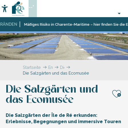
Aller
--°
au
Accessibilité
Suche
contenu
principal
NDEN
Mäßiges Risiko in Charente-Maritime – hier finden Sie die Ein
Startseite
Entdecken
Die
Die Salzgärten und das Ecomusée
Unentbehrlichen
Die Salzgärten und
das Ecomusée
Aj
Die Salzgärten der Île de Ré erkunden:
Erlebnisse, Begegnungen und immersive Touren