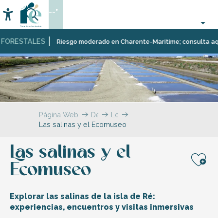
Aller
--°
au
Accessibilité
Buscar
contenu
principal
ORESTALES
Riesgo moderado en Charente-Maritime; consulta aquí las
Página Web
Descubrir
Lo
Las salinas y el Ecomuseo
imprescindible
Las salinas y el
Ecomuseo
Aj
Explorar las salinas de la isla de Ré:
experiencias, encuentros y visitas inmersivas