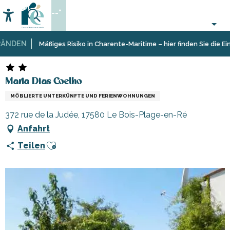
Aller
--°
au
Accessibilité
Suche
contenu
principal
NDEN
Startseite
Aufenthalt
Unterkünfte
Ferienunterkünfte
Maria Dias Coelho
Mäßiges Risiko in Charente-Maritime – hier finden Sie die Eins
Maria Dias Coelho
MÖBLIERTE UNTERKÜNFTE UND FERIENWOHNUNGEN
372 rue de la Judée, 17580 Le Bois-Plage-en-Ré
Anfahrt
Ajouter aux favoris
Teilen