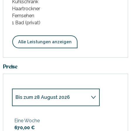
Kühlschrank
Haartrockner
Fernsehen
1 Bad (privat)
Alle Leistungen anzeigen
Preise
Bis zum
28 August 2026
ab
4 April 2026
bis zum
3 Juli
2026
Eine Woche
670,00 €
ab
29 August 2026
bis zum
18