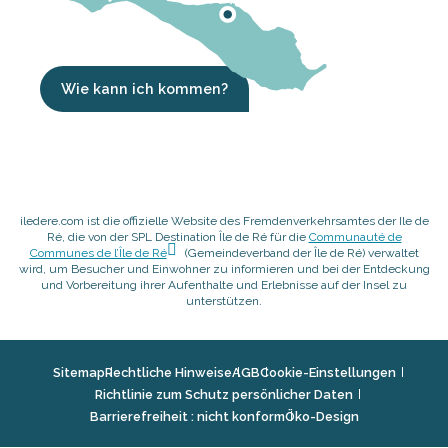
Wie kann ich kommen?
iledere.com ist die offizielle Website des Fremdenverkehrsamtes der Ile de
Ré, die von der SPL Destination Île de Ré für die
Communauté de
Communes de l’Île de Ré
(Gemeindeverband der Île de Ré) verwaltet
wird, um Besucher und Einwohner zu informieren und bei der Entdeckung
und Vorbereitung ihrer Aufenthalte und Erlebnisse auf der Insel zu
unterstützen.
Sitemap
Rechtliche Hinweise
AGB
Cookie-Einstellungen
Richtlinie zum Schutz persönlicher Daten
Barrierefreiheit : nicht konform
Öko-Design