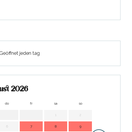
r 2026
r 2026
Geöffnet jeden tag
ust 2026
do
fr
sa
so
mo
d
1
2
1
6
7
8
9
7