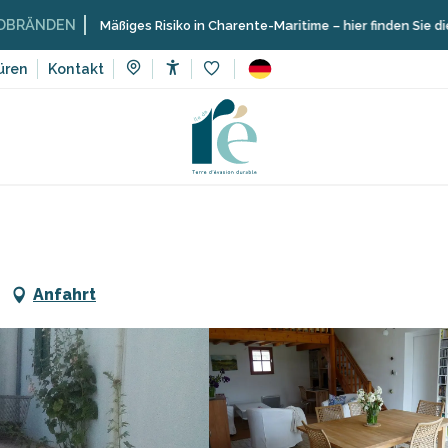
Mäßiges Risiko in Charente-Maritime – hier finden Sie die Einschränk
üren
Kontakt
Accessibilité
Voir les favoris
ünfte
Fuerbringer Ingeborg
Anfahrt