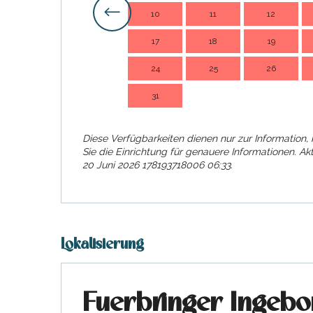
10
11
12
17
18
19
24
25
26
31
Diese Verfügbarkeiten dienen nur zur Information, 
Sie die Einrichtung für genauere Informationen.
Akt
20 Juni 2026 178193718006 06:33.
Lokalisierung
Fuerbringer Ingebo