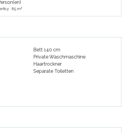
Person(en)
2
rficy : 85 m
Bett 140 cm
Private Waschmaschine
Haartrockner
Separate Toiletten