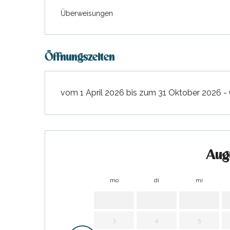
ab
30 August 2026
bis zum
26 Septembe
Überweisungen
ab
27 September 2026
bis zum
31 Oktobe
Öffnungszeiten
vom 1 April 2026 bis zum 31 Oktober 2026 - 
Aug
tiges
mo
di
mi
l
3
4
5