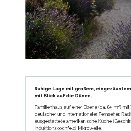
en
nte-Marie-de-Ré
und
Beschreibung
Ruhige Lage mit großem, eingezäuntem
mit Blick auf die Dünen.
Familienhaus auf einer Ebene (ca. 85 m²) m
deutscher und internationaler Fernseher, Rad
ausgestattete amerikanische Küche (Geschirr
Induktionskochfeld, Mikrowelle,...