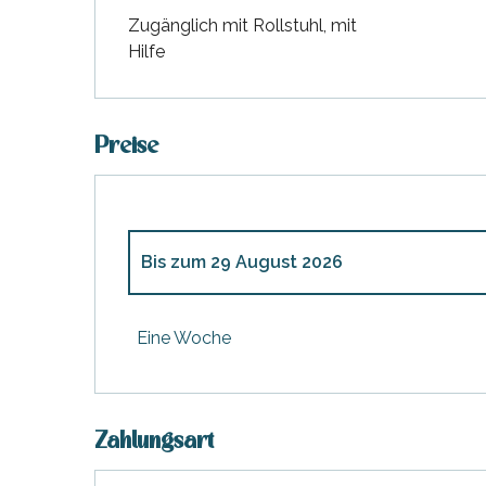
Zugänglich mit Rollstuhl, mit
Hilfe
Preise
Bis zum
29 August 2026
ab
1 April 2026
bis zum
25 April 2026
Eine Woche
ab
26 April 2026
bis zum
30 Mai 2026
Zahlungsart
ab
31 Mai 2026
bis zum
4 Juli 2026