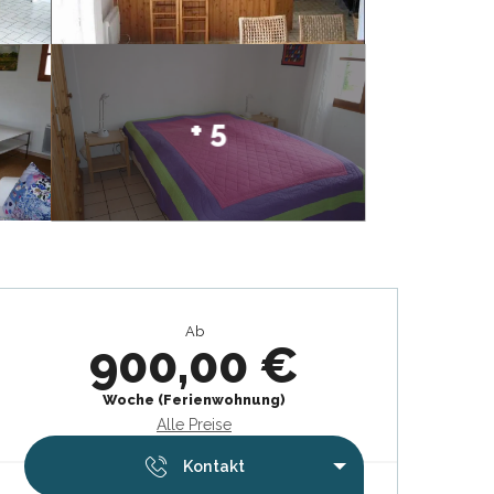
+ 5
Öffnungszeiten & Kontaktdat
Ab
900,00 €
Woche (Ferienwohnung)
Alle Preise
Kontakt