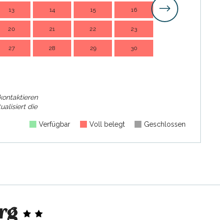
13
14
15
16
14
1
20
21
22
23
21
2
27
28
29
30
28
2
kontaktieren
ualisiert die
Verfügbar
Voll belegt
Geschlossen
rg