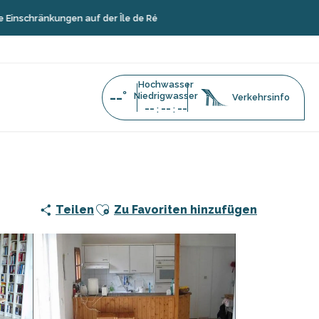
ungen auf der Île de Ré
Hochwasser
--°
Niedrigwasser
Verkehrsinfo
--
--
--
:
:
Ajouter aux favoris
Teilen
Zu Favoriten hinzufügen