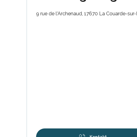
9 rue de l'Archenaud, 17670 La Couarde-sur
e
e
tze
tz
ches
es
Kontakt