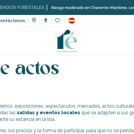
DIOS FORESTALES
Riesgo moderado en Charente-Maritime; consulta 
ontáctenos
Accessibilité
Voir les favoris
ventos
Calendario de actos
e actos
ciertos, exposiciones, espectáculos, mercados, actos culturale
odas las
salidas y eventos locales
que se adapten a sus gu
nte su estancia en la isla.
es, los precios y la forma de participar, para que no se pierda