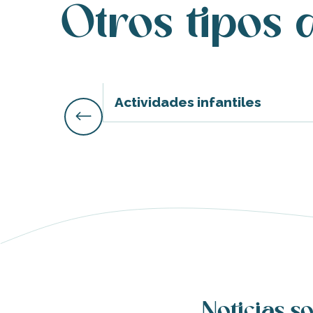
Otros tipos 
ble
Actividades infantiles
Noticias so
nas