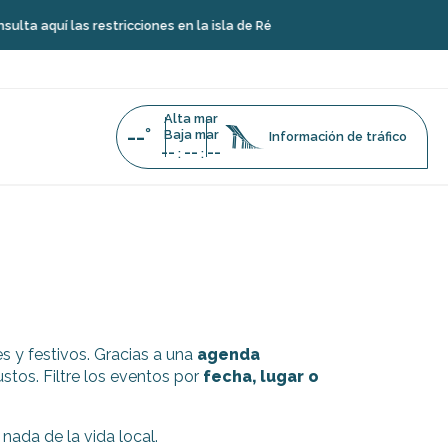
aquí las restricciones en la isla de Ré
Alta mar
--°
Baja mar
Información de tráfico
--
--
--
:
:
s y festivos. Gracias a una
agenda
stos. Filtre los eventos por
fecha, lugar o
 nada de la vida local.