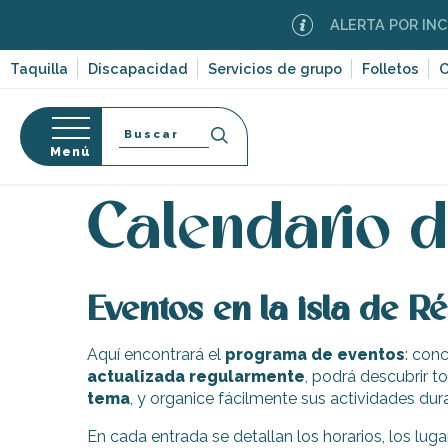
Aller
ALERTA POR INCEN
au
contenu
Taquilla
Discapacidad
Servicios de grupo
Folletos
C
principal
Buscar
Menú
Página Web
Organización – Actividades y Ocio
E
so
Calendario d
Eventos en la isla de Ré
-en-Ré
Bois-Plage-en-
Aquí encontrará el
programa de eventos
: con
actualizada regularmente
, podrá descubrir t
nt-Clément-
tema
, y organice fácilmente sus actividades dura
leines
Couarde-sur-
En cada entrada se detallan los horarios, los lugar